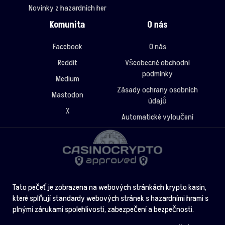
Novinky z hazardních her
Komunita
O nás
Facebook
O nás
Reddit
Všeobecné obchodní
podmínky
Medium
Zásady ochrany osobních
Mastodon
údajů
X
Automatické vyloučení
Tato pečeť je zobrazena na webových stránkách krypto kasin,
které splňují standardy webových stránek s hazardními hrami s
plnými zárukami spolehlivosti, zabezpečení a bezpečnosti.