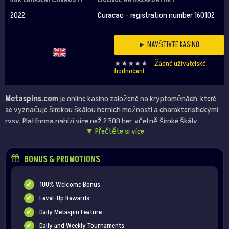
2022
Curacao - registration number 160102
►
NAVŠTIVTE KASINO
★★★★★
★★★★★
Žádné uživatelské
hodnocení
Metaspins.com
je online kasino založené na kryptoměnách, které
se vyznačuje širokou škálou herních možností a charakteristickými
rysy. Platforma nabízí více než 2 500 her, včetně široké škály
▼ Přečtěte si více
automatů
,
stolních her
a her s živými dealery. Mezi oblíbené tituly
patří „
Wolf Gold
“, „
Vikings Go Berzerk
“ a „
Starburst
“, mezi ostatními.
BONUS & PROMOTIONS
Kasino podporuje široký výběr kryptoměn pro transakce, jako je
Bitcoin, Ethereum a Litecoin
, poskytující bezproblémový zážitek při
100% Welcome Bonus
vkladech a výběrech bez jakýchkoliv transakčních poplatků. Navíc
se Metaspins odlišuje svými hrami s doložitelně spravedlivými
Level-Up Rewards
výsledky, což zajišťuje transparentní a ověřitelné výsledky her a
Daily Metaspin Feature
zvyšuje důvěru mezi hráči.
Daily and Weekly Tournaments