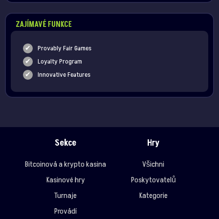
ZAJÍMAVÉ FUNKCE
Provably Fair Games
Loyalty Program
Innovative Features
Sekce
Hry
Bitcoinová a krypto kasina
Všichni
Kasinové hry
Poskytovatelů
Turnaje
Kategorie
Provádí