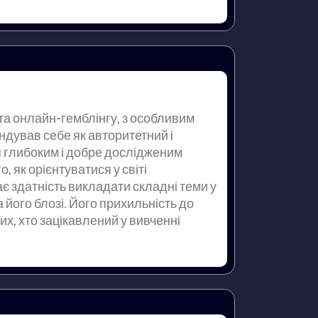
та онлайн-гемблінгу, з особливим
ндував себе як авторитетний і
ся глибоким і добре дослідженим
, як орієнтуватися у світі
є здатність викладати складні теми у
 його блозі. Його прихильність до
их, хто зацікавлений у вивченні