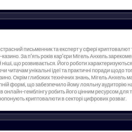
истрасний письменник та експерт у сфері криптовалют 
-казино. За п'ять років кар'єри Мігель Анхель зарекоме
ій ніші, що розвивається. Його роботи характеризують
и читачам унікальні ідеї та практичні поради щодо того
ино. Окрім глибоких технічних знань, Мігель Анхель ма
упній формі, що забезпечило йому лояльну аудиторію на
 в онлайн-гемблінгу робить його цінним ресурсом для т
ропонують криптовалюти в секторі цифрових розваг.