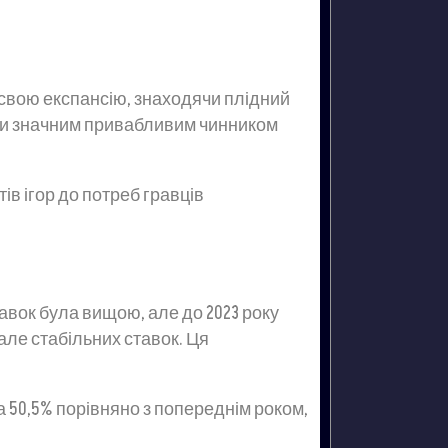
свою експансію, знаходячи плідний
стали значним привабливим чинником
ів ігор до потреб гравців
авок була вищою, але до 2023 року
 але стабільних ставок. Ця
 50,5% порівняно з попереднім роком,