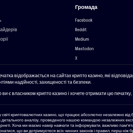
регул
Громада
ь
Facebook
айдерів
Reddit
орії
Medium
Mastodon
X
ечатка відображається на сайтах крипто казино, які відповід
нтіями надійності, захищеності та безпеки.
 ви є власником крипто казино і хочете отримати цю печатку, б
к у світі криптовалютних казино, що працює абсолютно незалежно від
та детального аналізу, проведеного нашою командою незалежних експе
ернеті. Хоча ми маємо намір навчати та інформувати, важливо пам'я
натися, що ви дотримуєтеся всіх чинних законів і правил, перш ніж б