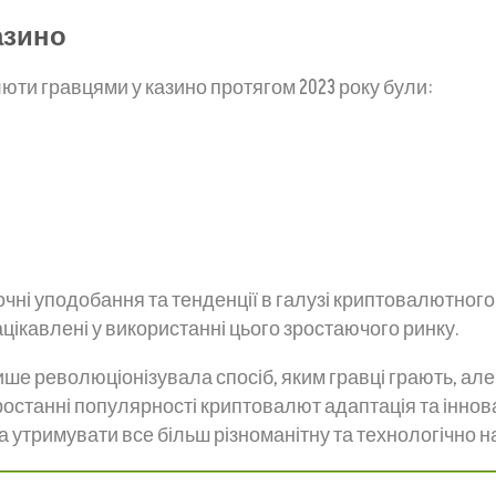
азино
ти гравцями у казино протягом 2023 року були:
очні уподобання та тенденції в галузі криптовалютного
ацікавлені у використанні цього зростаючого ринку.
лише революціонізувала спосіб, яким гравці грають, ал
 зростанні популярності криптовалют адаптація та інно
та утримувати все більш різноманітну та технологічно 