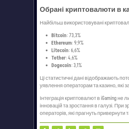
Обрані криптовалюти в к
Найбільш використовувані криптовалю
Bitcoin
: 73,3%
Ethereum
: 9,9%
Litecoin
: 6,6%
Tether
: 4,6%
Dogecoin
: 3,1%
Ці статистичні дані відображають пот
уявлення операторам та казино, які з
Інтеграція криптовалют в iGaming не 
інновацій та зростання в галузі. При
операторів, які прагнуть привернути 