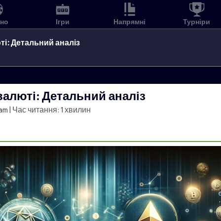
ино
Ігри
Напрямні
Турніри
ті: Детальний аналіз
валюті: Детальний аналіз
 am | Час читання: 1 хвилин