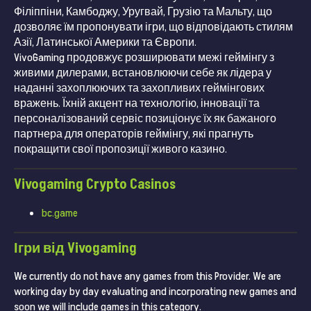
Філіппіни, Камбоджу, Уругвай, Грузію та Мальту, що
дозволяє їм пропонувати ігри, що відповідають стилям
Азії, Латинської Америки та Європи​​​​.
VivoGaming продовжує розширювати межі геймінгу з
живими дилерами, встановлюючи себе як лідера у
наданні захоплюючих та захопливих геймінгових
вражень. Їхній акцент на технологію, інновації та
персоналізований сервіс позиціонує їх як бажаного
партнера для операторів геймінгу, які прагнуть
покращити свої пропозиції живого казино.
Vivogaming Crypto Casinos
bc.game
Ігри від Vivogaming
We currently do not have any games from this Provider. We are
working day by day evaluating and incorporating new games and
soon we will include games in this category.