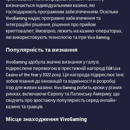
визначається індивідуальними казино, які
господарюють програмним забезпеченням. Оскільки
VivoGaming надає програмне забезпечення та
інтеграційні рішення, рішення про прийом
криптовалют, ймовірно, лежить на казино-операторах,
які використовують технологію та ігри Vivo Gaming​​​​.
Популярність та визнання
VivoGaming здобула значне визнання у галузі,
підкреслене перемогою в престижній нагороді EGR Live
Casino of the Year у 2022 році. Ця нагорода підкреслює їхнє
зобов’язання до інновацій та відмінності в розробці
ігор для живих казино. Vivo Gaming робить кроки у різних
ринках, включаючи Європу та Латинську Америку, що
свідчить про зростаючу популярність серед онлайн-
казино та гравців​​.
Місце знаходження VivoGaming