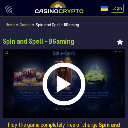
Login
Home
»
Games
»
Spin and Spell – BGaming
Spin and Spell – BGaming
Play the game completely free of charge
Spin and