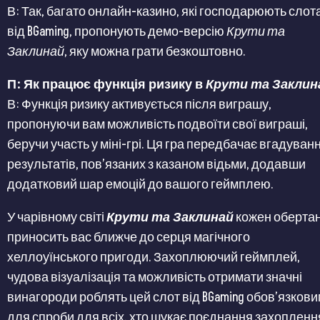
В: Так, багато онлайн-казино, які господарюють сло
від BGaming, пропонують демо-версію
Крути та
Заклинай
, яку можна грати безкоштовно.
П: Як працює функція ризику в
Крути та Заклин
В: Функція ризику активується після виграшу,
пропонуючи вам можливість подвоїти свої виграші,
беручи участь у міні-грі. Ця гра передбачає вгадуван
результатів, пов’язаних з казаном відьми, додавши
додатковий шар емоцій до вашого геймплею.
У чарівному світі
Крути та Заклинай
кожен оберта
приносить вас ближче до серця магічного
хеллоуїнського пригоди. Захоплюючий геймплей,
чудова візуалізація та можливість отримати значні
винагороди роблять цей слот від BGaming обов’язков
для спроби для всіх, хто шукає поєднання захопленн