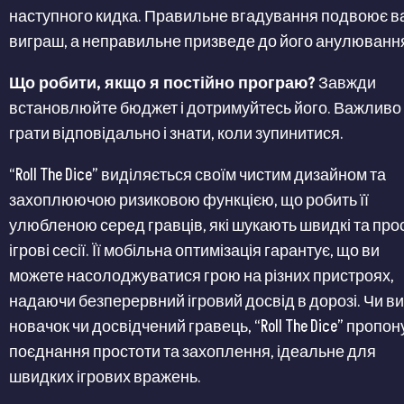
наступного кидка. Правильне вгадування подвоює 
виграш, а неправильне призведе до його анулюванн
Що робити, якщо я постійно програю?
Завжди
встановлюйте бюджет і дотримуйтесь його. Важливо
грати відповідально і знати, коли зупинитися.
“Roll The Dice” виділяється своїм чистим дизайном та
захоплюючою ризиковою функцією, що робить її
улюбленою серед гравців, які шукають швидкі та прос
ігрові сесії. Її мобільна оптимізація гарантує, що ви
можете насолоджуватися грою на різних пристроях,
надаючи безперервний ігровий досвід в дорозі. Чи ви
новачок чи досвідчений гравець, “Roll The Dice” пропон
поєднання простоти та захоплення, ідеальне для
швидких ігрових вражень.