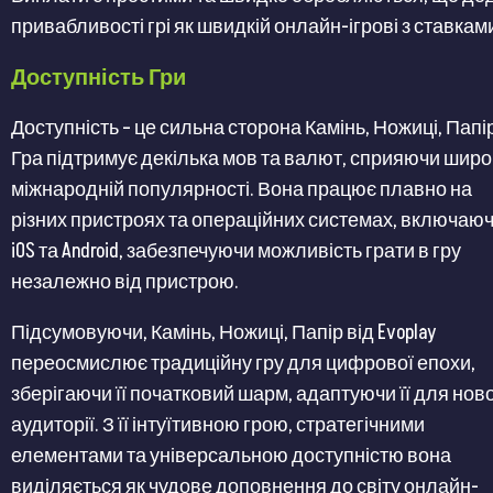
привабливості грі як швидкій онлайн-ігрові з ставкам
Доступність Гри
Доступність – це сильна сторона Камінь, Ножиці, Папір
Гра підтримує декілька мов та валют, сприяючи широ
міжнародній популярності. Вона працює плавно на
різних пристроях та операційних системах, включаю
iOS та Android, забезпечуючи можливість грати в гру
незалежно від пристрою.
Підсумовуючи, Камінь, Ножиці, Папір від Evoplay
переосмислює традиційну гру для цифрової епохи,
зберігаючи її початковий шарм, адаптуючи її для ново
аудиторії. З її інтуїтивною грою, стратегічними
елементами та універсальною доступністю вона
виділяється як чудове доповнення до світу онлайн-