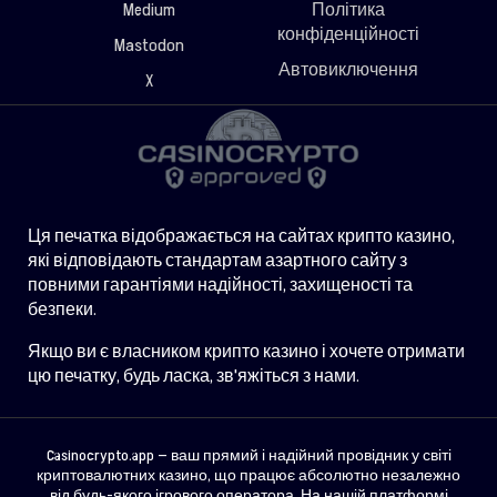
Medium
Політика
конфіденційності
Mastodon
Автовиключення
X
Ця печатка відображається на сайтах крипто казино,
які відповідають стандартам азартного сайту з
повними гарантіями надійності, захищеності та
безпеки.
Якщо ви є власником крипто казино і хочете отримати
цю печатку, будь ласка, зв'яжіться з нами.
Casinocrypto.app — ваш прямий і надійний провідник у світі
криптовалютних казино, що працює абсолютно незалежно
від будь-якого ігрового оператора. На нашій платформі