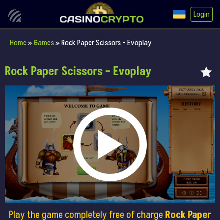
Login
Home
»
Games
»
Rock Paper Scissors – Evoplay
Rock Paper Scissors – Evoplay
Play the game completely free of charge
Rock Paper