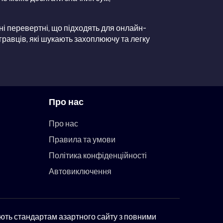
сні перевертні, що підходять для онлайн-
гравців, які шукають захоплюючу та легку
Про нас
Про нас
Правила та умови
Політика конфіденційності
Автовиключення
ають стандартам азартного сайту з повними