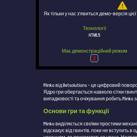
Як тільки у нас з'явиться демо-версія цієї
Технології
HTML5
Має демонстраційний режим
Plinko від Betsolutions – це цифровий по
Ядро гри обертається навколо сітки гвинтів
випадковості та очікування робить Plinko
Основи гри та функції
Plinko виділяється своїми простими механі
відскакує від гвинтів, поки не вступить 