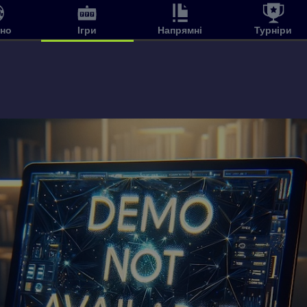
ино
Ігри
Напрямні
Турніри