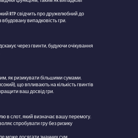
авдяки функціям, таким як випадкові
исокий RTP свідчить про дружелюбний до
з вбудовану випадковість гри.
ідскакує через гвинти, будуючи очікування
.
тим, як ризикувати більшими сумами.
високий), що впливають на кількість гвинтів
окращити ваш досвід гри.
улю в слот, який визначає вашу перемогу.
воляє спробувати гру без ризику
ле може досягати значних сум,