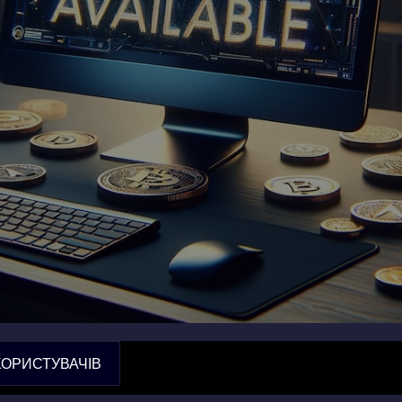
КОРИСТУВАЧІВ