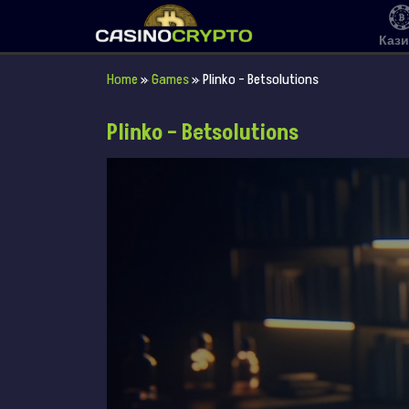
Каз
Home
»
Games
»
Plinko – Betsolutions
Plinko – Betsolutions