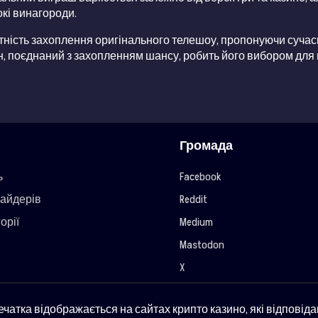
кі винагороди.
є сутність захоплення оригінального телешоу, пропонуючи суча
н, поєднаний з захопленням шансу, робить його вибором для 
Громада
ь
Facebook
айдерів
Reddit
орії
Medium
Mastodon
X
ечатка відображається на сайтах крипто казино, які відповід