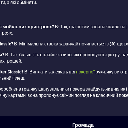
и, а які обміняти.
c на мобільних пристроях?
В: Так, гра оптимізована як для нас
троях.
lassic?
В: Мінімальна ставка зазвичай починається з $10, що р
и?
В: Так, більшість онлайн-казино, які пропонують цю гру, 
их грошей.
er Classic?
В: Виплати залежать від
покерної
руки, яку ви от
яльний Флеш.
 пророблена гра, яку шанувальники покера знайдуть як виклик 
міну картами, вона пропонує свіжий погляд на класичний поке
Громада