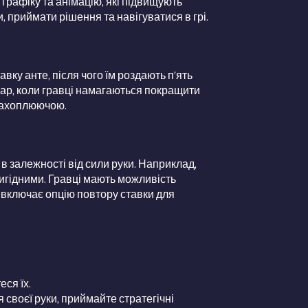
у графіку та анімацію, які підвищують
, приймати рішення та навігуватися в грі.
авку анте, після чого їм роздають п’ять
 шар, коли гравці намагаються покращити
 захоплюючою.
в залежності від сили руки. Наприклад,
игідними. Гравці мають можливість
ж включає опцію повтору ставки для
еся їх.
 своєї руки, приймайте стратегічні