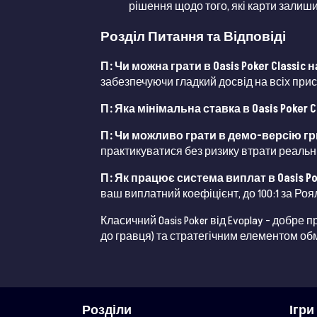
рішення щодо того, які карти залишит
Розділ Питання та Відповіді
П: Чи можна грати в Oasis Poker Classi
забезпечуючи гладкий досвід на всіх прис
П: Яка мінімальна ставка в Oasis Poker C
П: Чи можливо грати в демо-версію гр
практикуватися без ризику втрати реальн
П: Як працює система виплат в Oasis Pok
ваш виплатний коефіцієнт, до 100:1 за Ро
Класичний Oasis Poker від Evoplay – добре
до гравця) та стратегічним елементом об
Розділи
Ігри