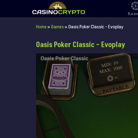
Каз
Home
»
Games
»
Oasis Poker Classic – Evoplay
Oasis Poker Classic – Evoplay