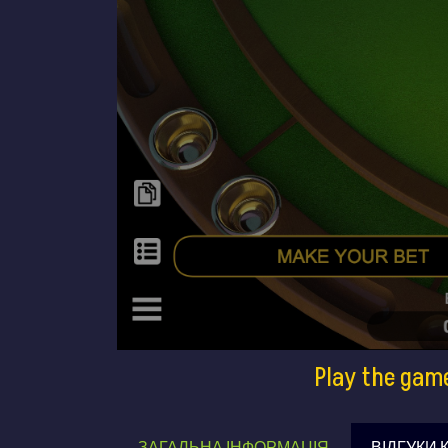
Play the game