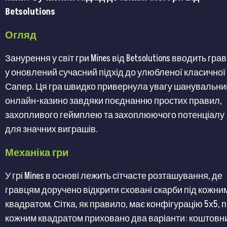
Betsolutions
Огляд
Занурення у світ гри Mines від Betsolutions вводить грав
у оновлений сучасний підхід до улюбленої класичної
Сапер. Ця гра швидко привернула увагу шанувальни
онлайн-казино завдяки поєднанню простих правил,
захопливого геймплею та захоплюючого потенціалу
для значних виграшів.
Механіка гри
У грі Mines в основі лежить сітчасте розташування, де
гравцям доручено відкрити сховані скарби під кожни
квадратом. Сітка, як правило, має конфігурацію 5х5, п
кожним квадратом приховано два варіанти: коштовн