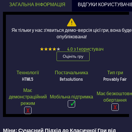
ЗАГАЛЬНА ІНФОРМАЦІЯ
ВІДГУКИ КОРИСТУВАЧІ
Як тільки у нас з'явиться демо-версія цієї гри, вона буде
опублікована!
★★★★★
★★★★★
4.0
з
1
користувач
Оцініть гру
Технології
Постачальника
Тип гри
HTML5
Betsolutions
Provably Fair
Має
Має безкоштовн
демонстраційний
Мобільна підтримка
обертання
режим
Міни: Сучасний Підхід до Класичної Гри від