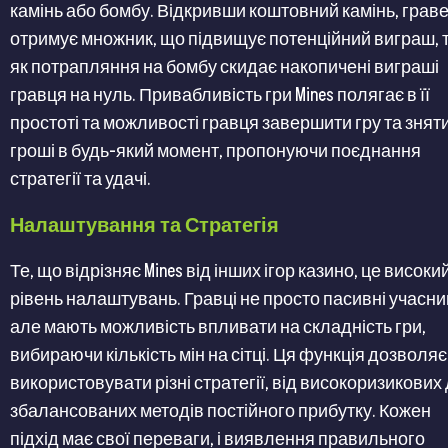
камінь або бомбу. Відкривши коштовний камінь, грав
отримує множник, що підвищує потенційний виграш, 
як потрапляння на бомбу скидає накопичені виграші
гравця на нуль. Привабливість гри Mines полягає в її
простоті та можливості гравця завершити гру та знят
гроші в будь-який момент, пропонуючи поєднання
стратегії та удачі​​.
Налаштування та Стратегія
Те, що відрізняє Mines від інших ігор казино, це високи
рівень налаштувань. Гравці не просто пасивні учасни
але мають можливість впливати на складність гри,
вибираючи кількість мін на сітці. Ця функція дозволяє
використовувати різні стратегії, від високоризикових
збалансованих методів постійного прибутку. Кожен
підхід має свої переваги, і виявлення правильного