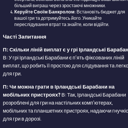
більший виграш через зростаючі множники.
Керуйте Своїм Банкролом
: Встановіть бюджет для
вашої гри та дотримуйтесь його. Уникайте
переслідування втрат та знайте, коли відійти.
Часті Запитання
П: Скільки ліній виплат є у грі Ірландські Бараба
В: У грі Ірландські Барабани є п’ять фіксованих ліній
виплат, що робить її простою для слідування та легк
для гри.
П: Чи можна грати в Ірландські Барабани на
мобільних пристроях?
В: Так, Ірландські Барабани
розроблені для гри на настільних комп’ютерах,
мобільних та планшетних пристроях, надаючи гнучкі
для гри в дорозі.