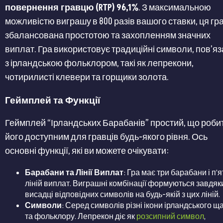
повернення гравцю (RTP) 96,1%
. З максимальною
можливістю виграшу в 800 разів вашого ставки, ця гр
збалансована простотою та захопленням значних
виплат. Гра використовує традиційні символи, пов’яз
з ірландською фольклором, такі як лепрекони,
чотирилисті клевери та горщики золота.
Геймплей та Функції
Геймплей “Ірландських Барабанів” простий, що роби
його доступним для гравців будь-якого рівня. Ось
основні функції, які ви можете очікувати:
Барабани та Лінії Виплат
: Гра має три барабани і п’я
ліній виплат. Виграшні комбінації формуються завдяк
висадці відповідних символів на будь-якій з цих ліній.
Символи
: Серед символів різні ікони ірландського щ
та фольклору. Лепрекон діє як
розсипний символ
,