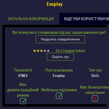
Evoplay
ЗАГАЛЬНА ІНФОРМАЦІЯ
ВІДГУКИ КОРИСТУВАЧІ
Ви зіткнулися з помилкою під час завантаження гри?
Надішліть повідомлення
★★★★★
★★★★★
3.0
з
1
користувач
Оцініть гру
Технології
Постачальника
Тип гри
HTML5
Evoplay
Slots
Має
Має безкоштовн
демонстраційний
Мобільна підтримка
обертання
режим