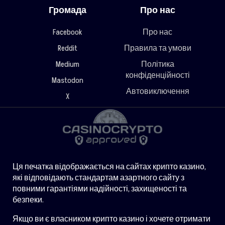
Громада
Про нас
Facebook
Про нас
Reddit
Правила та умови
Medium
Політика
конфіденційності
Mastodon
Автовиключення
X
Ця печатка відображається на сайтах крипто казино,
які відповідають стандартам азартного сайту з
повними гарантіями надійності, захищеності та
безпеки.
Якщо ви є власником крипто казино і хочете отримати