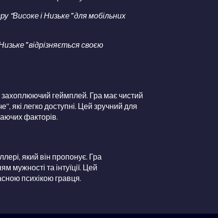
 гру “Високе і Низьке” для мобільних
 Низьке” відрізняється своєю
та захоплюючий геймплей. Гра має чистий
, які легко доступні. Цей зручний для
каючих факторів.
ллері, який він пропонує. Гра
 мужності та інтуїції. Цей
асною психікою гравця.