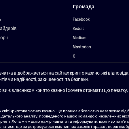
Громада
ь
Facebook
айдерів
Reddit
орії
Medium
Mastodon
X
ечатка відображається на сайтах крипто казино, які відповід
нтіями надійності, захищеності та безпеки.
 ви є власником крипто казино і хочете отримати цю печатку, б
к у світі криптовалютних казино, що працює абсолютно незалежно від
та детального аналізу, проведеного нашою командою незалежних експе
ернеті. Хоча ми маємо намір навчати та інформувати, важливо пам'я
натися, що ви дотримуєтеся всіх чинних законів і правил, перш ніж б