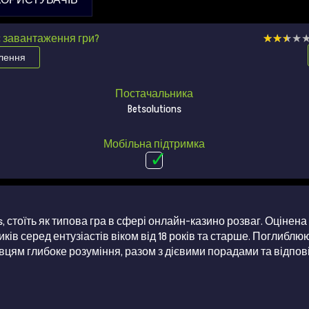
КОРИСТУВАЧІВ
с завантаження гри?
★★★★
★★★★
млення
Постачальника
Betsolutions
Мобільна підтримка
ns, стоїть як типова гра в сфері онлайн-казино розваг. Оцінен
ків серед ентузіастів віком від 18 років та старше. Поглиблюю
вцям глибоке розуміння, разом з дієвими порадами та відпов