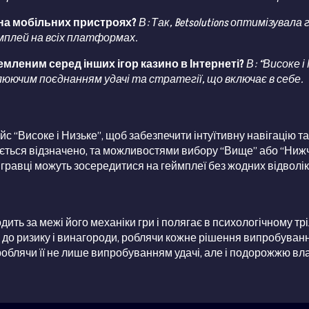
 на мобільних пристроях?
В: Так, Betsolutions оптимізувала
мплей на всіх платформах.
мленим серед інших ігор казино в Інтернеті?
В: “Високе і
ючим поєднанням удачі та стратегії, що включає в себе.
йс “Високе і Низьке”, щоб забезпечити інтуїтивну навігацію 
ється відзначено, та можливостями вибору “Вище” або “Нижче”
 гравці можуть зосередитися на геймплеї без жодних відволі
ить за межі його механіки гри і полягає в психологічному трі
 ризику і винагороди, роблячи кожне рішення випробуванням
 роблячи її не лише випробуванням удачі, але і подорожжю вл