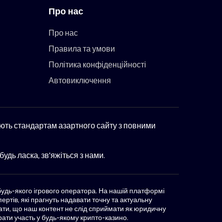
Про нас
Про нас
Правила та умови
Політика конфіденційності
Автовиключення
ають стандартам азартного сайту з повними
удь ласка, зв'яжіться з нами.
 будь-якого ігрового оператора. На нашій платформі
ртів, які прагнуть надавати точну та актуальну
тати, що наш контент не слід сприймати як юридичну
рати участь у будь-якому крипто-казино.