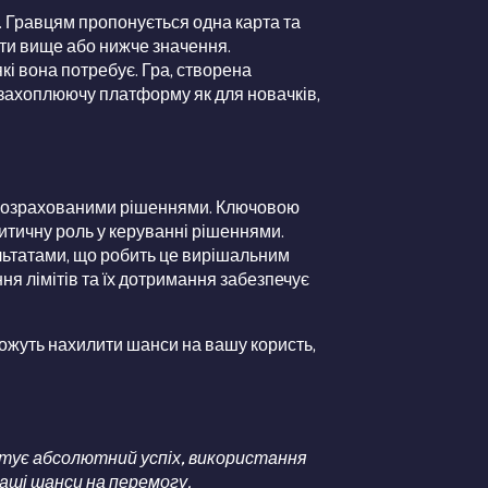
и. Гравцям пропонується одна карта та
ити вище або нижче значення.
кі вона потребує. Гра, створена
 захоплюючу платформу як для новачків,
 з розрахованими рішеннями. Ключовою
ритичну роль у керуванні рішеннями.
ультатами, що робить це вирішальним
я лімітів та їх дотримання забезпечує
можуть нахилити шанси на вашу користь,
нтує абсолютний успіх, використання
аші шанси на перемогу.