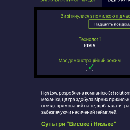
ЗАГАЛЬНА ІНФОРМАЦІЯ
ВІДГУКИ 
Ви зіткнулися з помилкою під ча
Надішліть повідо
Технології
HTML5
Має демонстраційний режим
High Low, розроблена компанією Betsolutio
механіки, ця гра здобула вірних прихильни
огляд спрямований на те, щоб надати гра
забезпечуючи насичений геймплей.
Суть гри “Високе і Низьке”