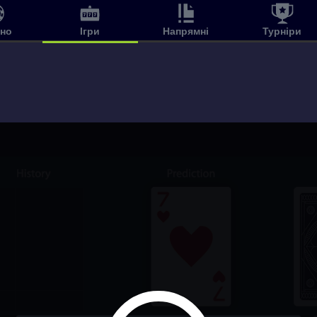
ино
Ігри
Напрямні
Турніри