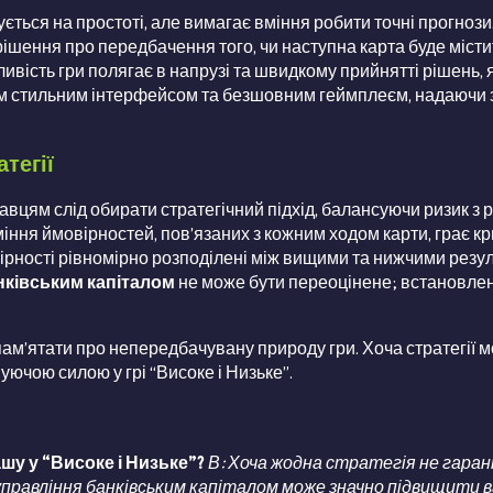
нтується на простоті, але вимагає вміння робити точні прогноз
 рішення про передбачення того, чи наступна карта буде міст
ість гри полягає в напрузі та швидкому прийнятті рішень, я
воїм стильним інтерфейсом та безшовним геймплеєм, надаючи
тегії
 гравцям слід обирати стратегічний підхід, балансуючи ризик
міння ймовірностей, пов’язаних з кожним ходом карти, грає к
вірності рівномірно розподілені між вищими та нижчими рез
нківським капіталом
не може бути переоцінене; встановленн
ам’ятати про непередбачувану природу гри. Хоча стратегії 
ючою силою у грі “Високе і Низьке”.
ашу у “Високе і Низьке”?
В: Хоча жодна стратегія не гара
правління банківським капіталом може значно підвищити в