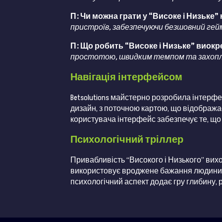
П: Чи можна грати у “Високе і Низьке”
пристроїв, забезпечуючи безшовний гей
П: Що робить “Високе і Низьке” виокре
простотою, швидким темпом та захоплю
Навігація інтерфейсом
Betsolutions майстерно розробила інтерфе
дизайн, з поточною картою, що відобража
користувача інтерфейс забезпечує те, що
Психологічний тріллер
Привабливість “Високого і Низького” виход
використовує вроджене бажання людини до
психологічний аспект додає гру глибину,