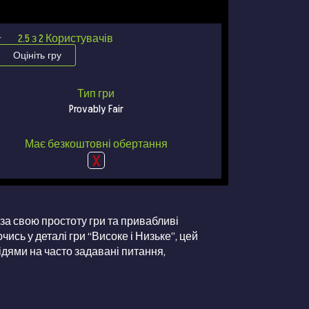
★
★
2.5
з
2
Користувачів
Оцініть гру
Тип гри
Provably Fair
Має безкоштовні обертання
а за свою простоту гри та привабливі
чись у деталі гри “Високе і Низьке”, цей
ідями на часто задавані питання,