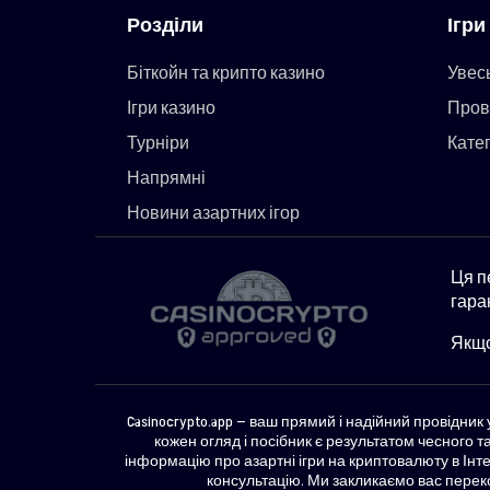
Розділи
Ігри
Біткойн та крипто казино
Увес
Ігри казино
Пров
Турніри
Катег
Напрямні
Новини азартних ігор
Ця п
гара
Якщо
Casinocrypto.app — ваш прямий і надійний провідни
кожен огляд і посібник є результатом чесного 
інформацію про азартні ігри на криптовалюту в Інт
консультацію. Ми закликаємо вас переко