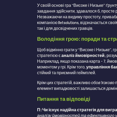
У своїй основі гра “Високе і Низьке” ґру
завдання здійснити, здавалося б, просте
Незважаючи на видиму простоту, приваблив
компанією Betsolutions, відзначається с
так і для досвідчених гравців.
Володіння грою: поради та стра
Щоб відмінно грати у “Високе і Низьке”,
стратегією є
аналіз ймовірностей
; розу
Наприклад, якщо показана карта – 7, ймо
моментом у грі. Крім того,
управління ба
стійкий та приємний геймплей.
Крім цих стратегій, важливо
обов’язково
п
елемент випадковості залишається доміну
Питання та відповіді
П: Чи існує надійна стратегія для вигр
аналізу ймовірностей та ефективного у