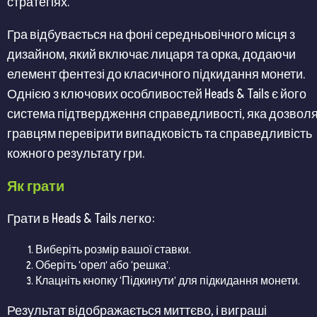
стратегіях​​​​.
Гра відбувається на фоні середньовічного місця з
дизайном, який включає лицаря та орка, додаючи
елемент фентезі до класичного підкидання монети.
Однією з ключових особливостей Heads & Tails є його
система підтвердження справедливості, яка дозвол
гравцям перевірити випадковість та справедливість
кожного результату гри​​​​.
Як грати
Грати в Heads & Tails легко:
Виберіть розмір вашої ставки.
Оберіть ‘орел’ або ‘решка’.
Клацніть кнопку ‘Підкинути’ для підкидання монети.
Результат відображається миттєво, і виграші