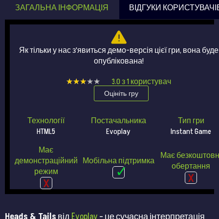
ЗАГАЛЬНА ІНФОРМАЦІЯ
ВІДГУКИ КОРИСТУВАЧІ
Як тільки у нас з'явиться демо-версія цієї гри, вона буде
опублікована!
★★★★★
★★★★★
3.0
з
1
користувач
Оцініть гру
Технології
Постачальника
Тип гри
HTML5
Evoplay
Instant Game
Має
Має безкоштовн
демонстраційний
Мобільна підтримка
обертання
режим
Heads & Tails
від
Evoplay
– це сучасна інтерпретація