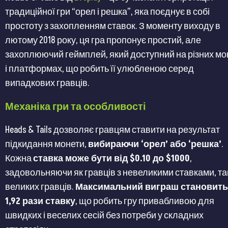
традиційної гри “орел і решка”, яка поєднує в собі
простоту з захопленням ставок. З моменту виходу в
лютому 2018 року, ця гра пропонує простий, але
захоплюючий геймплей, який доступний на різних мо
і платформах, що робить її улюбленою серед
випадкових гравців.
Механіка гри та особливості
Heads & Tails дозволяє гравцям ставити на результат
підкидання монети,
вибираючи ‘орел’ або ‘решка’
.
Кожна
ставка може бути від $0.10 до $1000
,
задовольняючи як гравців з невеликими ставками, так
великих гравців.
Максимальний виграш становить
1,92 рази ставку
, що робить гру привабливою для
швидких і веселих сесій без потреби у складних