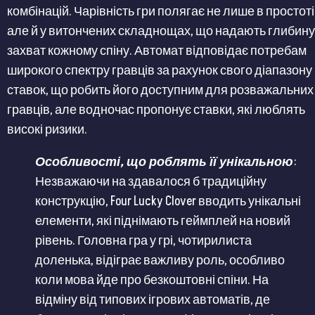
комбінацій. Чарівність гри полягає не лише в простоті
але й у витончених складнощах, що надають глибину
захват кожному спіну. Автомат відповідає потребам
широкого спектру гравців за рахунок свого діапазону
ставок, що робить його доступним для розважальних
гравців, але водночас пропонує ставки, які люблять
високі ризики.
Особливості, що роблять її унікальною
:
Незважаючи на здавалося б традиційну
конструкцію, Four Lucky Clover вводить унікальні
елементи, які піднімають геймплей на новий
рівень. Головна гра у грі, чотирилиста
доленька, відіграє важливу роль, особливо
коли мова йде про безкоштовні спіни. На
відміну від типових ігрових автоматів, де