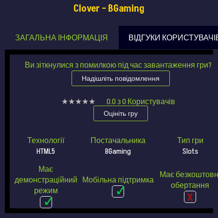
Clover – BGaming
ЗАГАЛЬНА ІНФОРМАЦІЯ
ВІДГУКИ КОРИСТУВАЧІ
Ви зіткнулися з помилкою під час завантаження гри?
Надішліть повідомлення
★★★★★
★★★★★
0.0
з
0
Користувачів
Оцініть гру
Технології
Постачальника
Тип гри
HTML5
BGaming
Slots
Має
Має безкоштовн
демонстраційний
Мобільна підтримка
обертання
режим