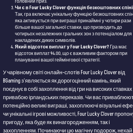
головний приз.
Чи є в Four Lucky Clover функція безкоштовних спін
Так, гра включає унікальну функцію безкоштовних спін
яка активується при виграші принаймні у чотири рази
більше вашої загальної ставки, що призводить до
чотирьох незалежних гральних зон з потенціалом для
накладених диких символів.
Який відсоток виплат у Four Lucky Clover?
Гра має
відсоток виплат 94.00, що є важливим фактором при
плануванні вашої геймінгової стратегії.
У чарівному світі онлайн-слотів Four Lucky Clover від
BGaming з’являється як дорогоцінний камінь, який
поєднує в собі захоплення від гри на високих ставках 
привабою ірландських переказів. Чи вас приваблюю
потенційно великі виграші, захоплюючі візуальні ефе
чи унікальні ігрові можливості, Four Lucky Clover пропо
пригоду, яка буде як винагородженням, так і
захопленням. Починаючи цю магічну подорож, нехай