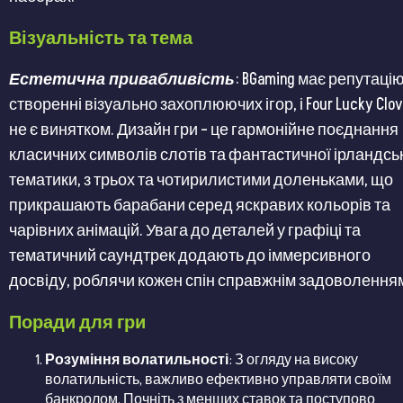
Візуальність та тема
Естетична привабливість
: BGaming має репутацію
створенні візуально захоплюючих ігор, і Four Lucky Clov
не є винятком. Дизайн гри – це гармонійне поєднання
класичних символів слотів та фантастичної ірландсь
тематики, з трьох та чотирилистими доленьками, що
прикрашають барабани серед яскравих кольорів та
чарівних анімацій. Увага до деталей у графіці та
тематичний саундтрек додають до іммерсивного
досвіду, роблячи кожен спін справжнім задоволення
Поради для гри
Розуміння волатильності
: З огляду на високу
волатильність, важливо ефективно управляти своїм
банкролом. Почніть з менших ставок та поступово