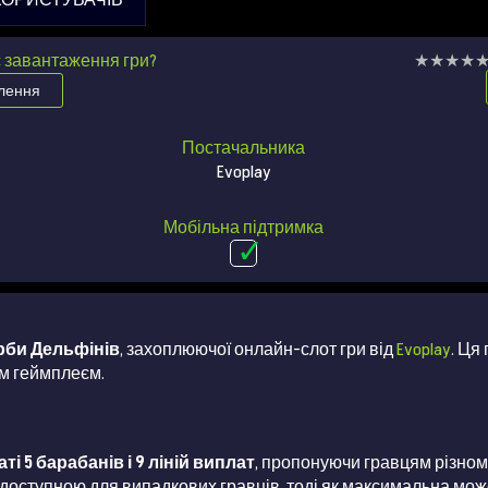
КОРИСТУВАЧІВ
с завантаження гри?
★★★★
★★★★
млення
Постачальника
Evoplay
Мобільна підтримка
рби Дельфінів
, захоплюючої онлайн-слот гри від
Evoplay
. Ця
им геймплеєм.
 5 барабанів і 9 ліній виплат
, пропонуючи гравцям різнома
ї доступною для випадкових гравців, тоді як максимальна може