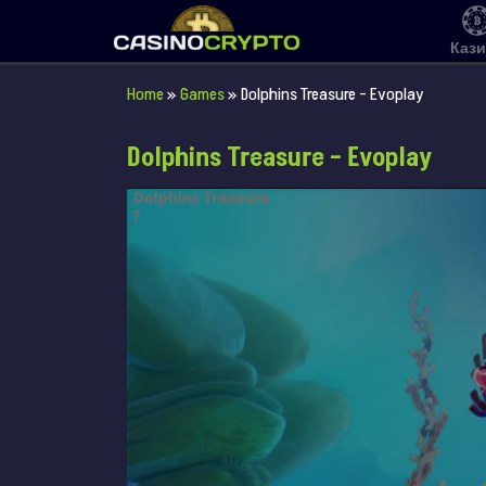
Каз
Home
»
Games
»
Dolphins Treasure – Evoplay
Dolphins Treasure – Evoplay