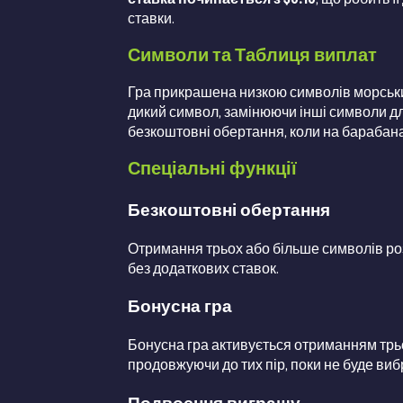
ставки​​.
Символи та Таблиця виплат
Гра прикрашена низкою символів морських
дикий символ, замінюючи інші символи д
безкоштовні обертання, коли на барабанах
Спеціальні функції
Безкоштовні обертання
Отримання трьох або більше символів ро
без додаткових ставок​​.
Бонусна гра
Бонусна гра активується отриманням трьох
продовжуючи до тих пір, поки не буде ви