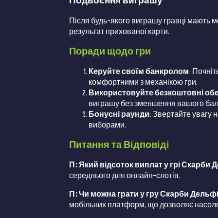
Подвоєння виграшу
Після будь-якого виграшу гравці мають м
результат прихованої карти​​.
Поради щодо гри
Керуйте своїм банкролом
: Почні
комфортними з механікою гри.
Використовуйте безкоштовні об
виграшу без зменшення вашого бал
Бонусні раунди
: Звертайте увагу 
виборами.
Питання та Відповіді
П: Який відсоток виплат у грі Скарби 
середнього для онлайн-слотів​​.
П: Чи можна грати у гру Скарби Дельф
мобільних платформ, що дозволяє насолод