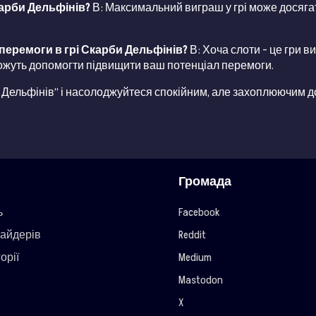
карби Дельфінів?
В: Максимальний виграш у грі може досягати
я перемоги в грі Скарби Дельфінів?
В: Хоча слоти – це гри 
можуть допомогти підвищити ваш потенціал перемоги.
Дельфінів” і насолоджуйтеся спокійним, але захоплюючим до
Громада
ь
Facebook
айдерів
Reddit
орії
Medium
Mastodon
X