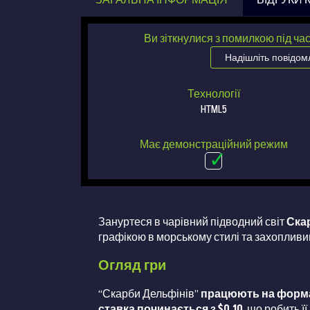
ЗАГАЛЬНА ІНФОРМАЦІЯ
ВІДГУКИ 
Ви зіткнулися з помилкою під ча
Надішліть повідо
Технології
HTML5
Має демонстраційний режим
Зануртеся в чарівний підводний світ
Ска
графікою в морському стилі та захоплив
Огляд гри
“Скарби Дельфінів”
працюють на форматі
ставка починається з $0.10
, що робить ї