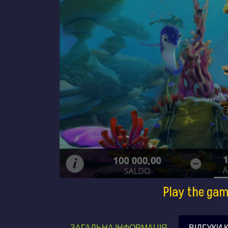
Play the gam