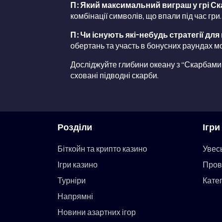
П: Який максимальний виграш у грі С
комбінації символів, що впали під час гри​​.
П: Чи існують які-небудь стратегії дл
обертань та участь в бонусних раундах 
Досліджуйте глибини океану з “Скарбами 
сховані підводні скарби.
Розділи
Ігри
Біткойн та крипто казино
Увес
Ігри казино
Пров
Турніри
Катег
Напрямні
Новини азартних ігор