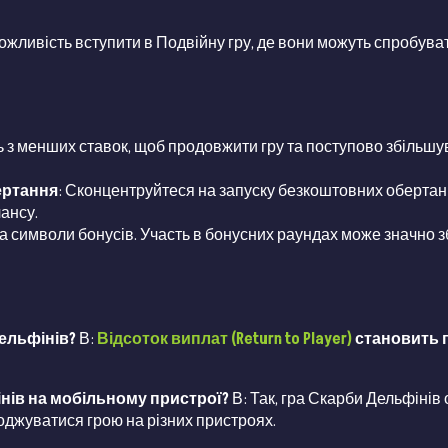
ожливість вступити в Подвійну гру, де вони можуть спробува
ть з менших ставок, щоб продовжити гру та поступово збільшув
ертання
: Сконцентруйтеся на запуску безкоштовних обертан
ансу.
на символи бонусів. Участь в бонусних раундах може значно 
Дельфінів?
В:
Відсоток виплат (Return to Player)
становить 
інів на мобільному пристрої?
В: Так, гра Скарби Дельфінів 
жуватися грою на різних пристроях​​.