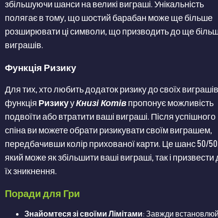
збільшуючи шанси на великі виграші. Унікальність
полягає в тому, що шостий барабан може ще більше
розширювати ці символи, що призводить до ще біль
виграшів.
Функція Ризику
Для тих, хто любить додаток ризику до своїх виграшів
функція
Ризику
у
Книзі Котів
пропонує можливість
подвоїти або втратити ваші виграші. Після успішного
спіна ви можете обрати ризикувати своїм виграшем,
передбачивши колір прихованої карти. Це шанс 50/50
який може як збільшити ваші виграші, так і призвести 
їх зникнення.
Поради для Гри
Знайомтеся зі своїми Лімітами
: Завжди встановлю