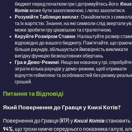
бюджет перед початком гри і дотримуйтесь його.
Книг
Котів
може бути захоплюючою, і легко захопитися.
Розумійте Таблицю виплат
: Ознайомтеся з символ
та їх вартістю. Знання, на які символи слід звертати ув
може зробити гру цікавішою та стратегічною.
Керуйте Розміром Ставки
: Налаштуйте розмір став
відповідно до вашого бюджету. Пам’ятайте, що граюч
більше раундів, збільшується ймовірність викликати
вигідну функцію безкоштовних обертань.
Гра в Демо-Режимі
: Якщо ви новачок у грі, спробуйте
зіграти кілька раундів у демо-режимі, щоб отримати
відчуття геймплею та особливостей без ризику реаль
грошей.
Питання та Відповіді
Який Повернення до Гравця у Книзі Котів?
Повернення до Гравця (RTP) у
Книзі Котів
становить
94%
, що трохи нижче середнього показника галузі, ал