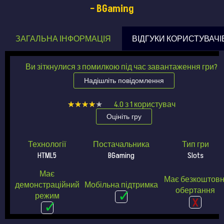
– BGaming
ЗАГАЛЬНА ІНФОРМАЦІЯ
ВІДГУКИ КОРИСТУВАЧІ
Ви зіткнулися з помилкою під час завантаження гри?
Надішліть повідомлення
★★★★★
★★★★★
4.0
з
1
користувач
Оцініть гру
Технології
Постачальника
Тип гри
HTML5
BGaming
Slots
Має
Має безкоштовн
демонстраційний
Мобільна підтримка
обертання
режим