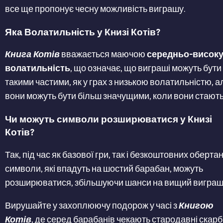
все ще пропонує чесну можливість виграшу.
Яка Волатильність у Книзі Котів?
Книга Котів
вважається маючою
середньо-висок
волатильність
, що означає, що виграші можуть бути
такими частими, як у грах з низькою волатильністю, а
вони можуть бути більш значущими, коли вони стають
Чи можуть символи розширюватися у Книзі
Котів?
Так, під час як базової гри, так і безкоштовних обертан
символи, які впадуть на шостий барабан, можуть
розширюватися, збільшуючи шанси на вищий виграш
Вирушайте у захоплюючу подорож у часі з
Книгою
Котів
, де серед барабанів чекають стародавні скарб