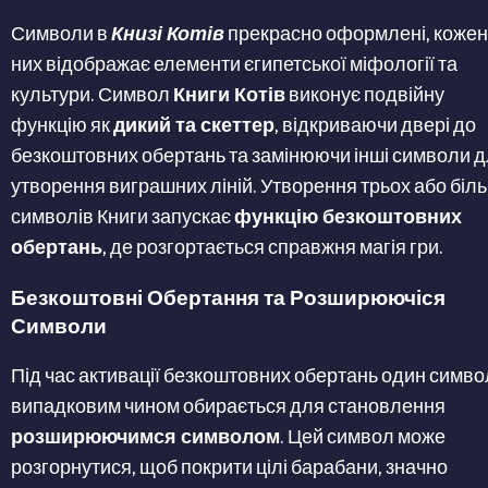
Символи в
Книзі Котів
прекрасно оформлені, кожен
них відображає елементи єгипетської міфології та
культури. Символ
Книги Котів
виконує подвійну
функцію як
дикий та скеттер
, відкриваючи двері до
безкоштовних обертань та замінюючи інші символи 
утворення виграшних ліній. Утворення трьох або біл
символів Книги запускає
функцію безкоштовних
обертань
, де розгортається справжня магія гри.
Безкоштовні Обертання та Розширюючіся
Символи
Під час активації безкоштовних обертань один симво
випадковим чином обирається для становлення
розширюючимся символом
. Цей символ може
розгорнутися, щоб покрити цілі барабани, значно