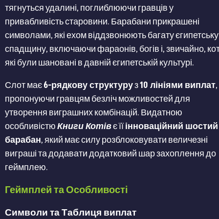
тягнуться удалині, поглиблюючи гравців у
привабливість старовини. Барабани прикрашені
символами, які ехом віддзвонюють багату єгипетську
спадщину, включаючи фараонів, богів і, звичайно, кот
які були шановані в давній єгипетській культурі.
Слот має
6-рядкову структуру
з
10 лініями виплат
,
пропонуючи гравцям безліч можливостей для
утворення виграшних комбінацій. Видатною
особливістю
Книги Котів
є її
інноваційний шостий
барабан
, який має силу розблоковувати величезні
виграші та додавати додатковий шар захоплення до
геймплею.
Геймплей та Особливості
Символи та Таблиця виплат