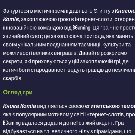
Зануртеся в містичні землі давнього Єгипту з
Книго
Котів
, захоплюючою грою в інтернет-слоти, створе
інноваційною командою від BGaming. Ця гра – не прост
звичайний слот; це захоплююча пригода, яка манить
своїм унікальним поєднанням таємниці, культури та
можливості великих виграшів. Давайте розкриємо
секрети, які приховуються у цій захоплюючій грі, де
котячі боги стародавності ведуть гравців до незлічен
скарбів.
Огляд гри
Книга Котів
виділяється своєю
єгипетською тем
яка є популярним мотивом у світі інтернет-слотів, пр
BGaming вдалося додати до неї свіжий акцент. Гра
відбувається на тлі величного Нілу з пірамідами, що