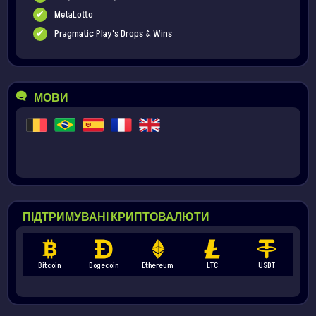
Більше того, Metaspins відрізняється своїми іграми з
MetaLotto
підтвердженою чесністю, забезпечуючи прозорі та
перевірені результати гри, що підвищує довіру серед
Pragmatic Play’s Drops & Wins
гравців.
З просувної точки зору, Metaspins досить активний,
пропонуючи різноманітні бонуси та стимули. Нові
МОВИ
користувачі можуть отримати привітний бонус до 1 BTC.
Крім того, казино проводить щоденні та щотижневі
турніри з значними призовими фондами, включаючи
MetaLotto,
криптолотерею з щоденним джекпотом у
$20,000
. Значним елементом є
система "Підвищення
рівня"
, де гравці можуть отримати винагороди, такі як
безкоштовні обертання та збільшені відсотки рейкбеку, по
мірі їхнього просування.
ПІДТРИМУВАНІ КРИПТОВАЛЮТИ
Metaspins має ліцензію та регулюється
Кюрасаоським
Геймінговим Органом
, що гарантує дотримання
Bitcoin
Dogecoin
Ethereum
LTC
USDT
стандартів прозорості та безпеки у галузі. Також
пропагується безпека користувачів через функції, такі як
шифрування SSL та підтримка двофакторної