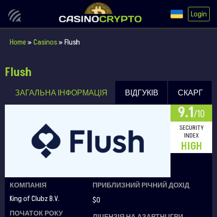
Login
Home
»
Casinos
»
Flush
Flush
ЗАГАЛЬНА ІНФОРМАЦІЯ
ВІДГУКІВ
СКАРГ
9.1
/10
SECURITY
INDEX
HIGH
КОМПАНІЯ
ПРИБЛИЗНИЙ РІЧНИЙ ДОХІД
King of Clubz B.V.
$0
ПОЧАТОК РОКУ
ЛІЦЕНЗІЯ НА АЗАРТНІ ІГРИ