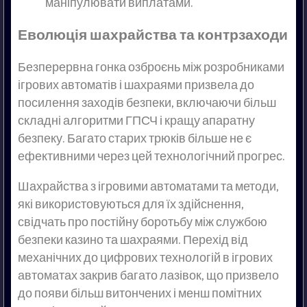
маніпулювати виплатами.
Еволюція шахрайства та контрзаходи
Безперервна гонка озброєнь між розробниками
ігрових автоматів і шахраями призвела до
посилення заходів безпеки, включаючи більш
складні алгоритми ГПСЧ і кращу апаратну
безпеку. Багато старих трюків більше не є
ефективними через цей технологічний прогрес.
Шахрайства з ігровими автоматами та методи,
які використовуються для їх здійснення,
свідчать про постійну боротьбу між службою
безпеки казино та шахраями. Перехід від
механічних до цифрових технологій в ігрових
автоматах закрив багато лазівок, що призвело
до появи більш витончених і менш помітних