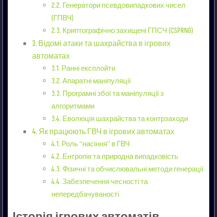
Генератори псевдовипадкових чисел
(ГПВЧ)
Криптографічно захищені ГПСЧ (CSPRNG)
Відомі атаки та шахрайства в ігрових
автоматах
Ранні експлойти
Апаратні маніпуляції
Програмні збої та маніпуляції з
алгоритмами
Еволюція шахрайства та контрзаходи
Як працюють ГВЧ в ігрових автоматах
Роль “насіння” в ГВЧ
Ентропія та природна випадковість
Фізичні та обчислювальні методи генерації
Забезпечення чесності та
непередбачуваності
Історія ігрових автоматів