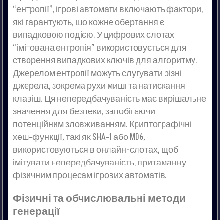
“ентропії”, ігрові автомати включають фактори,
які гарантують, що кожне обертання є
випадковою подією. У цифрових слотах
“імітована ентропія” використовується для
створення випадкових ключів для алгоритму.
Джерелом ентропії можуть слугувати різні
джерела, зокрема рухи миші та натискання
клавіш. Ця непередбачуваність має вирішальне
значення для безпеки, запобігаючи
потенційним зловживанням. Криптографічні
хеш-функції, такі як SHA-1 або MD6,
використовуються в онлайн-слотах, щоб
імітувати непередбачуваність, притаманну
фізичним процесам ігрових автоматів.
Фізичні та обчислювальні методи
генерації