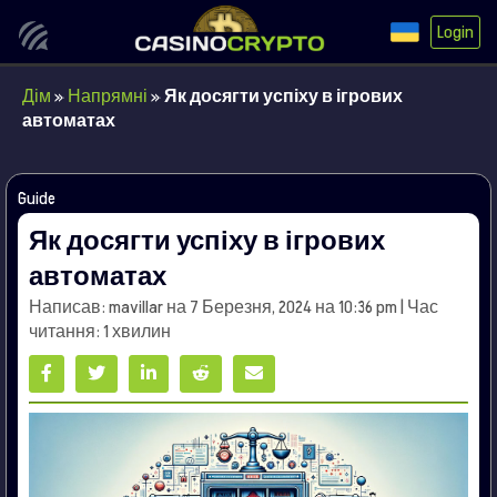
Login
Дім
»
Напрямні
»
Як досягти успіху в ігрових
автоматах
Guide
Як досягти успіху в ігрових
автоматах
Написав: mavillar на 7 Березня, 2024 на 10:36 pm | Час
читання: 1 хвилин