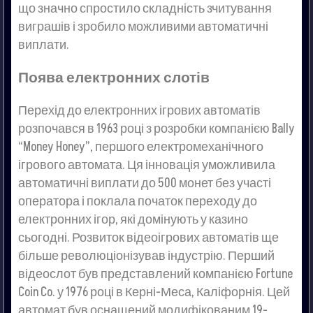
що значно спростило складність зчитування
виграшів і зробило можливими автоматичні
виплати.
Поява електронних слотів
Перехід до електронних ігрових автоматів
розпочався в 1963 році з розробки компанією Bally
“Money Honey”, першого електромеханічного
ігрового автомата. Ця інновація уможливила
автоматичні виплати до 500 монет без участі
оператора і поклала початок переходу до
електронних ігор, які домінують у казино
сьогодні. Розвиток відеоігрових автоматів ще
більше революціонізував індустрію. Перший
відеослот був представлений компанією Fortune
Coin Co. у 1976 році в Керні-Меса, Каліфорнія. Цей
автомат був оснащений модифікованим 19-