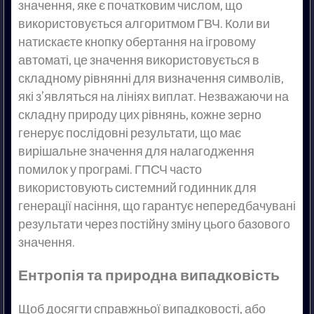
значення, яке є початковим числом, що
використовується алгоритмом ГВЧ. Коли ви
натискаєте кнопку обертання на ігровому
автоматі, це значення використовується в
складному рівнянні для визначення символів,
які з’являться на лініях виплат. Незважаючи на
складну природу цих рівнянь, кожне зерно
генерує послідовні результати, що має
вирішальне значення для налагодження
помилок у програмі. ГПСЧ часто
використовують системний годинник для
генерації насіння, що гарантує непередбачувані
результати через постійну зміну цього базового
значення.
Ентропія та природна випадковість
Щоб досягти справжньої випадковості, або