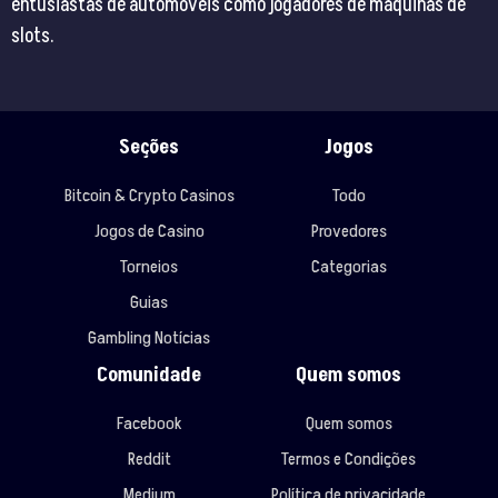
entusiastas de automóveis como jogadores de máquinas de
slots.
Seções
Jogos
Bitcoin & Crypto Casinos
Todo
Jogos de Casino
Provedores
Torneios
Categorias
Guias
Gambling Notícias
Comunidade
Quem somos
Facebook
Quem somos
Reddit
Termos e Condições
Medium
Política de privacidade