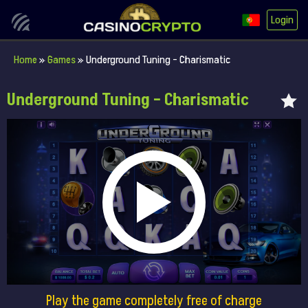
Login
Home
»
Games
»
Underground Tuning – Charismatic
Underground Tuning – Charismatic
Play the game completely free of charge