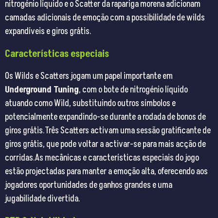
nitrogénio líquido e o Scatter da rapariga morena adicionam
camadas adicionais de emoção com a possibilidade de wilds
expandíveis e giros grátis.
Características especiais
Os Wilds e Scatters jogam um papel importante em
Underground Tuning
, com o bote de nitrogénio líquido
atuando como Wild, substituindo outros símbolos e
potencialmente expandindo-se durante a rodada de bonos de
giros grátis.Três Scatters activam uma sessão gratificante de
giros grátis, que pode voltar a activar-se para mais acção de
corridas.As mecânicas e características especiais do jogo
estão projectadas para manter a emoção alta, oferecendo aos
jogadores oportunidades de ganhos grandes e uma
jugabilidade divertida.