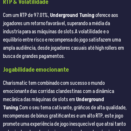
RTP & Volatilidade
Com um RTP de 97.01%,
Underground Tuning
oferece aos
jogadores um retorno favorável, superando a média da
industria para as máquinas de slots.A volatilidade e o
equilíbrio entre risco e recompensa do jogo satisfazem uma
ampla audiência, desde jogadores casuais até high rollers em
busca de grandes pagamentos.
Jogabilidade emocionante
Charismatic tem combinado com sucesso o mundo
emocionante das corridas clandestinas com a dinâmica
mecânica das máquinas de slots em
Underground
Tuning
.Com o seu tema cativante, gráficos de alta qualidade,
recompensas de bónus gratificantes e um alto RTP, este jogo
promete uma experiência de jogo inesquecível que atrai tanto