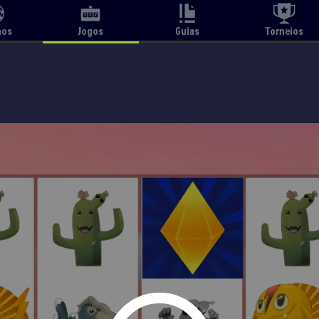
nos
Jogos
Guias
Torneios