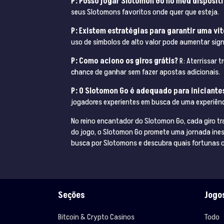
P: Posso jogar Slotomon Go no meu disposit
seus Slotomons favoritos onde quer que esteja.
P: Existem estratégias para garantir uma vit
uso de símbolos de alto valor pode aumentar sig
P: Como aciono os giros grátis?
R: Aterrissar 
chance de ganhar sem fazer apostas adicionais.
P: O Slotomon Go é adequado para iniciante
jogadores experientes em busca de uma experiênc
No reino encantador do Slotomon Go, cada giro tra
do jogo, o Slotomon Go promete uma jornada ines
busca por Slotomons e descubra quais fortunas 
Seções
Jogo
Bitcoin & Crypto Casinos
Todo