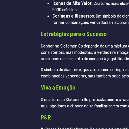
Ícones de Alto Valor
: Criaturas mais elu
5000 créditos.
Coringas e Dispersos
: Um símbolo de dia
formar combinações vencedoras e acionando
Estratégias para o Sucesso
Ganhar no Slotomon Go depende de uma mistura de
consistentes, mas modestas, a verdadeira emoçã
adicionam um elemento de emoção à jogabilidade
O símbolo de diamante, que atua como coringa e d
combinações vencedoras, mas também pode acionar
Viva a Emoção
O que torna o Slotomon Go particularmente atraent
aos jogadores a chance de se familiarizarem com 
P&R