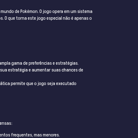
do mundo de Pokémon. O jogo opera em um sistema
s. O que torna este jogo especial não é apenas o
ampla gama de preferências e estratégias.
r sua estratégia e aumentar suas chances de
ática permite que o jogo seja executado
pensas:
mentos frequentes, mas menores.