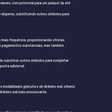
aiores, com potencial para um jackpot de até
 disperso, substituindo outros símbolos para
 mais frequência, proporcionando vitórias
cem pagamentos substanciais, mas também
de substituir outros símbolos para completar
posta adicional.
 modalidades gratuita e de dinheiro real, oferece
inheiro real mais emocionante.