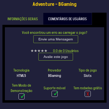
Adventure – BGaming
INFORMAÇÕES GERAIS
COMENTÁRIOS DE USUÁRIOS
Você encontrou um erro ao carregar o jogo?
Envie uma Mensagem
★★★★★
★★★★★
0.0
de
0
Usuários
Avalie este jogo
Tecnologia
Provedor
Tipo de jogo
HTML5
BGaming
Slots
Tem Modo de
Suporte móvel
Tem rodadas grátis
Demonstração