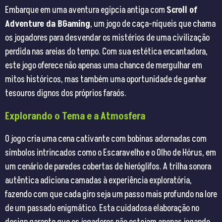
Embarque em uma aventura egípcia antiga com
Scroll of
Adventure da BGaming
, um jogo de caça-níqueis que chama
os jogadores para desvendar os mistérios de uma civilização
perdida nas areias do tempo. Com sua estética encantadora,
este jogo oferece não apenas uma chance de mergulhar em
mitos históricos, mas também uma oportunidade de ganhar
tesouros dignos dos próprios faraós.
Explorando o Tema e a Atmosfera
O jogo cria uma cena cativante com bobinas adornadas com
símbolos intrincados como o Escaravelho e o Olho de Hórus, em
um cenário de paredes cobertas de hieróglifos. A trilha sonora
autêntica adiciona camadas à experiência exploratória,
fazendo com que cada giro seja um passo mais profundo na lore
de um passado enigmático. Esta cuidadosa elaboração no