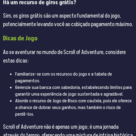
Há um recurso de giros grátis?
Sim, os giros grátis são um aspecto fundamental do jogo,
potencialmente levando você ao cobiçado pagamento máximo.
Dicas de Jogo
Ao se aventurar no mundo de Scroll of Adventure, considere
estas dicas:
Familiarize-se com os recursos do jogo e a tabela de
pagamentos.
Gerencie sua banca com sabedoria, estabelecendo limites para
garantir uma experiência de jogo sustentada e agradável.
Aborde o recurso de Jogo de Risco com cautela, pois ele oferece
a chance de dobrar seus ganhos, mas também o risco de
perdê-los.
Scroll of Adventure não é apenas um jogo; é uma jornada
através do tempo, oferecendo uma mistura de intriga histórica