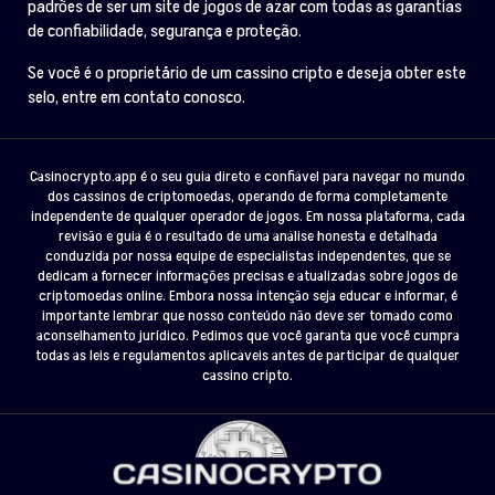
padrões de ser um site de jogos de azar com todas as garantias
de confiabilidade, segurança e proteção.
Se você é o proprietário de um cassino cripto e deseja obter este
selo, entre em contato conosco.
Casinocrypto.app é o seu guia direto e confiável para navegar no mundo
dos cassinos de criptomoedas, operando de forma completamente
independente de qualquer operador de jogos. Em nossa plataforma, cada
revisão e guia é o resultado de uma análise honesta e detalhada
conduzida por nossa equipe de especialistas independentes, que se
dedicam a fornecer informações precisas e atualizadas sobre jogos de
criptomoedas online. Embora nossa intenção seja educar e informar, é
importante lembrar que nosso conteúdo não deve ser tomado como
aconselhamento jurídico. Pedimos que você garanta que você cumpra
todas as leis e regulamentos aplicáveis antes de participar de qualquer
cassino cripto.