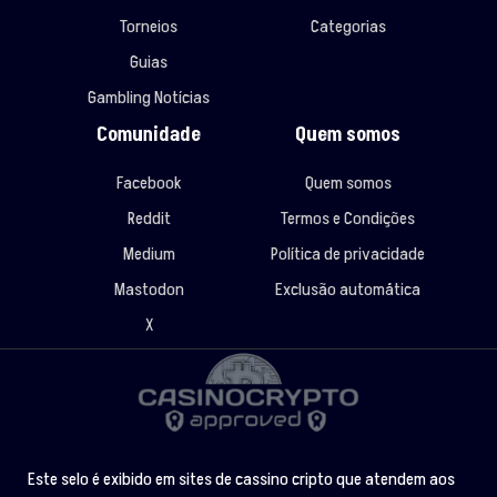
Torneios
Categorias
Guias
Gambling Notícias
Comunidade
Quem somos
Facebook
Quem somos
Reddit
Termos e Condições
Medium
Política de privacidade
Mastodon
Exclusão automática
X
Este selo é exibido em sites de cassino cripto que atendem aos