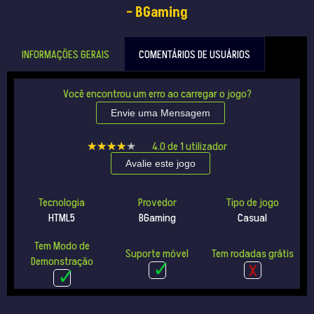
– BGaming
INFORMAÇÕES GERAIS
COMENTÁRIOS DE USUÁRIOS
Você encontrou um erro ao carregar o jogo?
Envie uma Mensagem
★★★★★
★★★★★
4.0
de
1
utilizador
Avalie este jogo
Tecnologia
Provedor
Tipo de jogo
HTML5
BGaming
Casual
Tem Modo de
Suporte móvel
Tem rodadas grátis
Demonstração