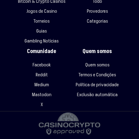
Bitcoin & Crypto Casinos
Todo
Jogos de Casino
Provedores
Torneios
Categorias
Guias
Gambling Notícias
Comunidade
Quem somos
Facebook
Quem somos
Reddit
Termos e Condições
Medium
Política de privacidade
Mastodon
Exclusão automática
X