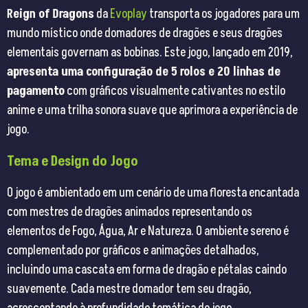
Reign of Dragons
da
Evoplay
transporta os jogadores para um
mundo místico onde domadores de dragões e seus dragões
elementais governam as bobinas. Este jogo, lançado em 2019,
apresenta uma configuração de 5 rolos e 20 linhas de
pagamento
com gráficos visualmente cativantes no estilo
anime e uma trilha sonora suave que aprimora a experiência de
jogo.
Tema e Design do Jogo
O jogo é ambientado em um cenário de uma floresta encantada
com mestres de dragões animados representando os
elementos de Fogo, Água, Ar e Natureza. O ambiente sereno é
complementado por gráficos e animações detalhados,
incluindo uma cascata em forma de dragão e pétalas caindo
suavemente. Cada mestre domador tem seu dragão,