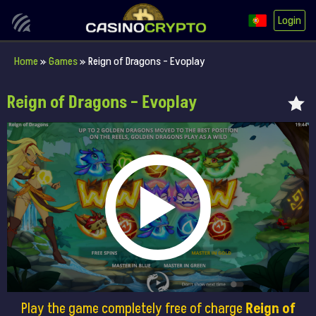
Login
Home
»
Games
»
Reign of Dragons – Evoplay
Reign of Dragons – Evoplay
Play the game completely free of charge
Reign of