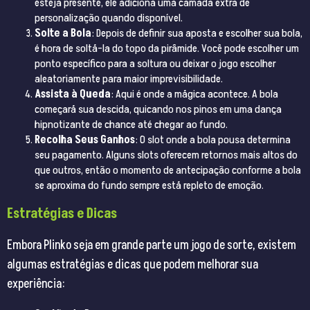
esteja presente, ele adiciona uma camada extra de
personalização quando disponível.
Solte a Bola
: Depois de definir sua aposta e escolher sua bola,
é hora de soltá-la do topo da pirâmide. Você pode escolher um
ponto específico para a soltura ou deixar o jogo escolher
aleatoriamente para maior imprevisibilidade.
Assista à Queda
: Aqui é onde a mágica acontece. A bola
começará sua descida, quicando nos pinos em uma dança
hipnotizante de chance até chegar ao fundo.
Recolha Seus Ganhos
: O slot onde a bola pousa determina
seu pagamento. Alguns slots oferecem retornos mais altos do
que outros, então o momento de antecipação conforme a bola
se aproxima do fundo sempre está repleto de emoção.
Estratégias e Dicas
Embora Plinko seja em grande parte um jogo de sorte, existem
algumas estratégias e dicas que podem melhorar sua
experiência: