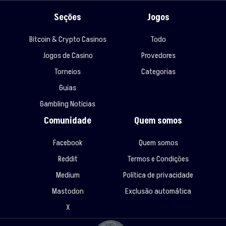
Seções
Jogos
Bitcoin & Crypto Casinos
Todo
Jogos de Casino
Provedores
Torneios
Categorias
Guias
Gambling Notícias
Comunidade
Quem somos
Facebook
Quem somos
Reddit
Termos e Condições
Medium
Política de privacidade
Mastodon
Exclusão automática
X