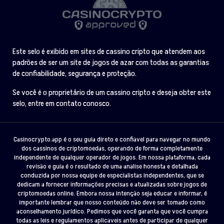
Este selo é exibido em sites de cassino cripto que atendem aos
padrões de ser um site de jogos de azar com todas as garantias
de confiabilidade, segurança e proteção.
Se você é o proprietário de um cassino cripto e deseja obter este
selo, entre em contato conosco.
Casinocrypto.app é o seu guia direto e confiável para navegar no mundo
dos cassinos de criptomoedas, operando de forma completamente
independente de qualquer operador de jogos. Em nossa plataforma, cada
revisão e guia é o resultado de uma análise honesta e detalhada
conduzida por nossa equipe de especialistas independentes, que se
dedicam a fornecer informações precisas e atualizadas sobre jogos de
criptomoedas online. Embora nossa intenção seja educar e informar, é
importante lembrar que nosso conteúdo não deve ser tomado como
aconselhamento jurídico. Pedimos que você garanta que você cumpra
todas as leis e regulamentos aplicáveis antes de participar de qualquer