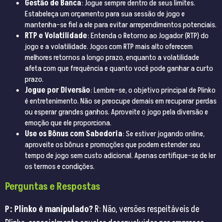
Gestão de Banca
: Jogue sempre dentro de seus limites.
Estabeleça um orçamento para sua sessão de jogo e
mantenha-se fiel a ele para evitar arrependimentos potenciais.
RTP e Volatilidade
: Entenda o Retorno ao Jogador (RTP) do
jogo e a volatilidade. Jogos com RTP mais alto oferecem
melhores retornos a longo prazo, enquanto a volatilidade
afeta com que frequência e quanto você pode ganhar a curto
prazo.
Jogue por Diversão
: Lembre-se, o objetivo principal de Plinko
é entretenimento. Não se preocupe demais em recuperar perdas
ou esperar grandes ganhos. Aproveite o jogo pela diversão e
emoção que ele proporciona.
Use os Bônus com Sabedoria
: Se estiver jogando online,
aproveite os bônus e promoções que podem estender seu
tempo de jogo sem custo adicional. Apenas certifique-se de ler
os termos e condições.
Perguntas e Respostas
P: Plinko é manipulado?
R: Não, versões respeitáveis de