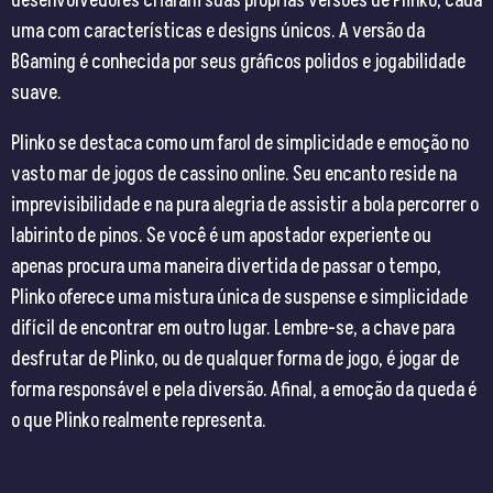
desenvolvedores criaram suas próprias versões de Plinko, cada
uma com características e designs únicos. A versão da
BGaming é conhecida por seus gráficos polidos e jogabilidade
suave.
Plinko se destaca como um farol de simplicidade e emoção no
vasto mar de jogos de cassino online. Seu encanto reside na
imprevisibilidade e na pura alegria de assistir a bola percorrer o
labirinto de pinos. Se você é um apostador experiente ou
apenas procura uma maneira divertida de passar o tempo,
Plinko oferece uma mistura única de suspense e simplicidade
difícil de encontrar em outro lugar. Lembre-se, a chave para
desfrutar de Plinko, ou de qualquer forma de jogo, é jogar de
forma responsável e pela diversão. Afinal, a emoção da queda é
o que Plinko realmente representa.