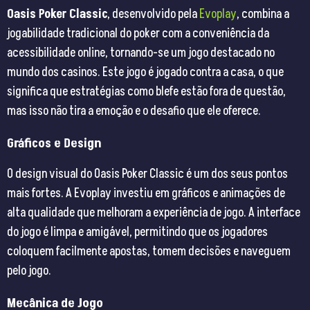
Oasis Poker Classic
, desenvolvido pela
Evoplay
, combina a
jogabilidade tradicional do poker com a conveniência da
acessibilidade online, tornando-se um jogo destacado no
mundo dos casinos. Este jogo é jogado contra a casa, o que
significa que estratégias como blefe estão fora de questão,
mas isso não tira a emoção e o desafio que ele oferece.
Gráficos e Design
O design visual do Oasis Poker Classic é um dos seus pontos
mais fortes. A Evoplay investiu em gráficos e animações de
alta qualidade que melhoram a experiência de jogo. A interface
do jogo é limpa e amigável, permitindo que os jogadores
coloquem facilmente apostas, tomem decisões e naveguem
pelo jogo.
Mecânica de Jogo