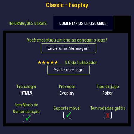
Classic – Evoplay
INFORMAÇÕES GERAIS
COMENTÁRIOS DE USUÁRIOS
Você encontrou um erro ao carregar o jogo?
Envie uma Mensagem
★★★★★
★★★★★
5.0
de
1
utilizador
Avalie este jogo
Tecnologia
Provedor
Tipo de jogo
HTML5
Evoplay
Poker
Tem Modo de
Suporte móvel
Tem rodadas grátis
Demonstração