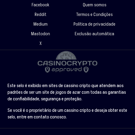
Facebook
Quem somos
Reddit
Termos e Condições
Medium
Política de privacidade
Mastodon
Exclusão automática
X
Este selo é exibido em sites de cassino cripto que atendem aos
padrões de ser um site de jogos de azar com todas as garantias
de confiabilidade, segurança e proteção.
Se você é o proprietário de um cassino cripto e deseja obter este
selo, entre em contato conosco.