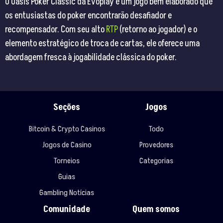
O Oasis Poker Classic da Evoplay é um jogo bem elaborado que
os entusiastas do poker encontrarão desafiador e
recompensador. Com seu alto
RTP
(retorno ao jogador) e o
elemento estratégico de troca de cartas, ele oferece uma
abordagem fresca à jogabilidade clássica do poker.
Seções
Jogos
Bitcoin & Crypto Casinos
Todo
Jogos de Casino
Provedores
Torneios
Categorias
Guias
Gambling Notícias
Comunidade
Quem somos