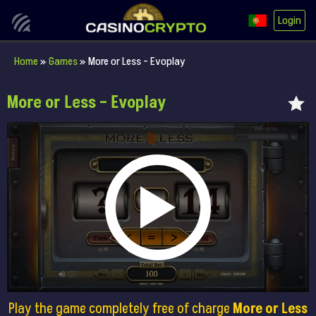
Login
Home
»
Games
»
More or Less – Evoplay
More or Less – Evoplay
Play the game completely free of charge
More or Less