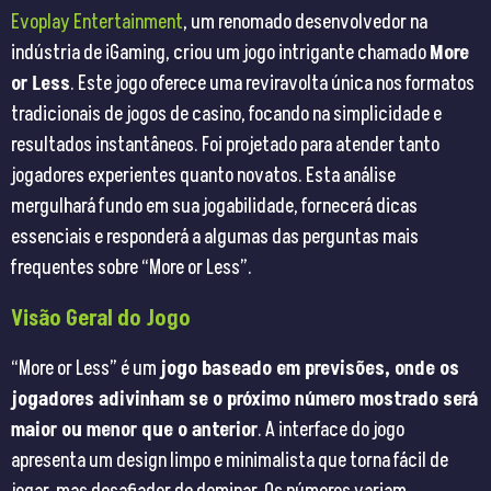
Evoplay Entertainment
, um renomado desenvolvedor na
indústria de iGaming, criou um jogo intrigante chamado
More
or Less
. Este jogo oferece uma reviravolta única nos formatos
tradicionais de jogos de casino, focando na simplicidade e
resultados instantâneos. Foi projetado para atender tanto
jogadores experientes quanto novatos. Esta análise
mergulhará fundo em sua jogabilidade, fornecerá dicas
essenciais e responderá a algumas das perguntas mais
frequentes sobre “More or Less”.
Visão Geral do Jogo
“More or Less” é um
jogo baseado em previsões, onde os
jogadores adivinham se o próximo número mostrado será
maior ou menor que o anterior
. A interface do jogo
apresenta um design limpo e minimalista que torna fácil de