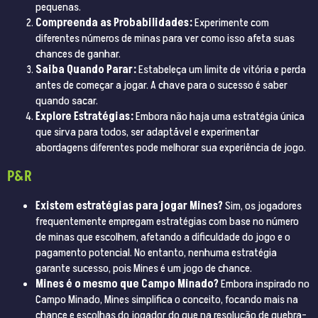
pequenas.
Compreenda as Probabilidades:
Experimente com
diferentes números de minas para ver como isso afeta suas
chances de ganhar.
Saiba Quando Parar:
Estabeleça um limite de vitória e perda
antes de começar a jogar. A chave para o sucesso é saber
quando sacar.
Explore Estratégias:
Embora não haja uma estratégia única
que sirva para todos, ser adaptável e experimentar
abordagens diferentes pode melhorar sua experiência de jogo.
P&R
Existem estratégias para jogar Mines?
Sim, os jogadores
frequentemente empregam estratégias com base no número
de minas que escolhem, afetando a dificuldade do jogo e o
pagamento potencial. No entanto, nenhuma estratégia
garante sucesso, pois Mines é um jogo de chance.
Mines é o mesmo que Campo Minado?
Embora inspirado no
Campo Minado, Mines simplifica o conceito, focando mais na
chance e escolhas do jogador do que na resolução de quebra-