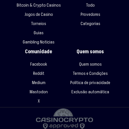
Bitcoin & Crypto Casinos
Todo
Jogos de Casino
Provedores
Torneios
Categorias
Guias
Gambling Notícias
Comunidade
Quem somos
Facebook
Quem somos
Reddit
Termos e Condições
Medium
Política de privacidade
Mastodon
Exclusão automática
X