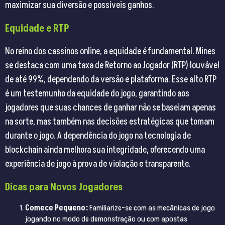
maximizar sua diversão e possíveis ganhos​​​​.
Equidade e RTP
No reino dos cassinos online, a equidade é fundamental. Mines
se destaca com uma taxa de Retorno ao Jogador (RTP) louvável
de até 99%, dependendo da versão e plataforma. Esse alto RTP
é um testemunho da equidade do jogo, garantindo aos
jogadores que suas chances de ganhar não se baseiam apenas
na sorte, mas também nas decisões estratégicas que tomam
durante o jogo. A dependência do jogo na tecnologia de
blockchain ainda melhora sua integridade, oferecendo uma
experiência de jogo à prova de violação e transparente​​​​.
Dicas para Novos Jogadores
Comece Pequeno:
Familiarize-se com as mecânicas de jogo
jogando no modo de demonstração ou com apostas