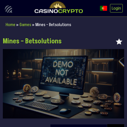
Login
Home
»
Games
»
Mines – Betsolutions
Mines – Betsolutions