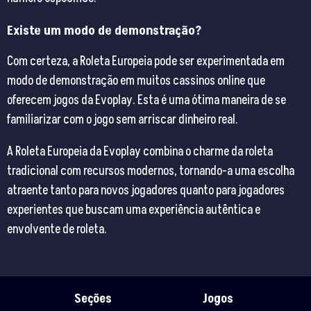
Existe um modo de demonstração?
Com certeza, a Roleta Europeia pode ser experimentada em
modo de demonstração em muitos cassinos online que
oferecem jogos da Evoplay. Esta é uma ótima maneira de se
familiarizar com o jogo sem arriscar dinheiro real​​.
A Roleta Europeia da Evoplay combina o charme da roleta
tradicional com recursos modernos, tornando-a uma escolha
atraente tanto para novos jogadores quanto para jogadores
experientes que buscam uma experiência autêntica e
envolvente de roleta.
Seções
Jogos