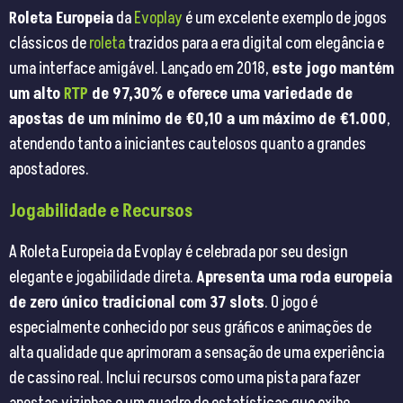
Roleta Europeia
da
Evoplay
é um excelente exemplo de jogos
clássicos de
roleta
trazidos para a era digital com elegância e
uma interface amigável. Lançado em 2018,
este jogo mantém
um alto
RTP
de 97,30% e oferece uma variedade de
apostas de um mínimo de €0,10 a um máximo de €1.000
,
atendendo tanto a iniciantes cautelosos quanto a grandes
apostadores​​​​.
Jogabilidade e Recursos
A Roleta Europeia da Evoplay é celebrada por seu design
elegante e jogabilidade direta.
Apresenta uma roda europeia
de zero único tradicional com 37 slots
. O jogo é
especialmente conhecido por seus gráficos e animações de
alta qualidade que aprimoram a sensação de uma experiência
de cassino real. Inclui recursos como uma pista para fazer