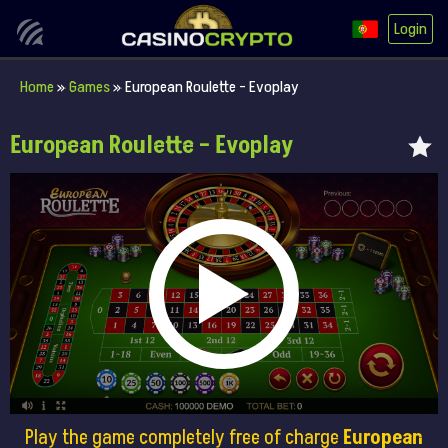
Login
Home
»
Games
»
European Roulette – Evoplay
European Roulette – Evoplay
Play the game completely free of charge
European