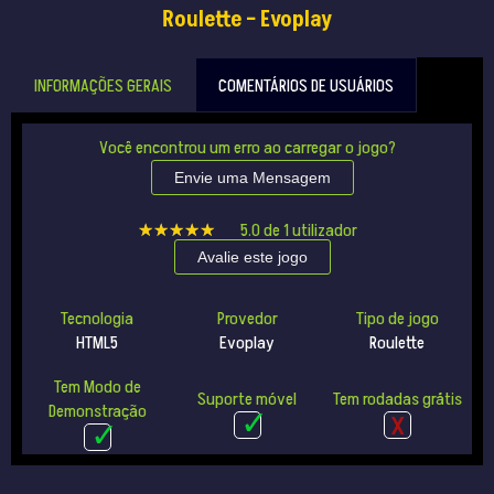
Roulette – Evoplay
INFORMAÇÕES GERAIS
COMENTÁRIOS DE USUÁRIOS
Você encontrou um erro ao carregar o jogo?
Envie uma Mensagem
★★★★★
★★★★★
5.0
de
1
utilizador
Avalie este jogo
Tecnologia
Provedor
Tipo de jogo
HTML5
Evoplay
Roulette
Tem Modo de
Suporte móvel
Tem rodadas grátis
Demonstração