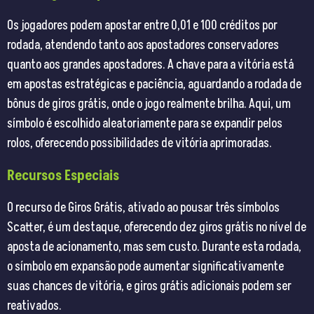
Os jogadores podem apostar entre 0,01 e 100 créditos por
rodada, atendendo tanto aos apostadores conservadores
quanto aos grandes apostadores. A chave para a vitória está
em apostas estratégicas e paciência, aguardando a rodada de
bônus de giros grátis, onde o jogo realmente brilha. Aqui, um
símbolo é escolhido aleatoriamente para se expandir pelos
rolos, oferecendo possibilidades de vitória aprimoradas​​.
Recursos Especiais
O recurso de Giros Grátis, ativado ao pousar três símbolos
Scatter, é um destaque, oferecendo dez giros grátis no nível de
aposta de acionamento, mas sem custo. Durante esta rodada,
o símbolo em expansão pode aumentar significativamente
suas chances de vitória, e giros grátis adicionais podem ser
reativados​​.