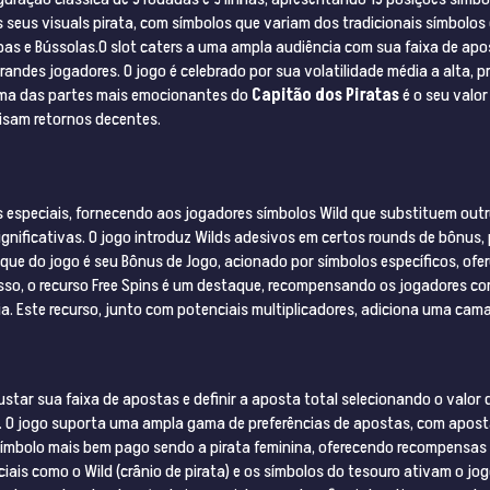
us visuals pirata, com símbolos que variam dos tradicionais símbolos de c
pas e Bússolas.O slot caters a uma ampla audiência com sua faixa de apos
grandes jogadores. O jogo é celebrado por sua volatilidade média a alta,
Uma das partes mais emocionantes do
Capitão dos Piratas
é o seu valor
isam retornos decentes.
 especiais, fornecendo aos jogadores símbolos Wild que substituem outro
gnificativas. O jogo introduz Wilds adesivos em certos rounds de bônus
 do jogo é seu Bônus de Jogo, acionado por símbolos específicos, ofer
sso, o recurso Free Spins é um destaque, recompensando os jogadores c
a. Este recurso, junto com potenciais multiplicadores, adiciona uma cam
star sua faixa de apostas e definir a aposta total selecionando o valor
. O jogo suporta uma ampla gama de preferências de apostas, com aposta
símbolo mais bem pago sendo a pirata feminina, oferecendo recompensas
ais como o Wild (crânio de pirata) e os símbolos do tesouro ativam o jo