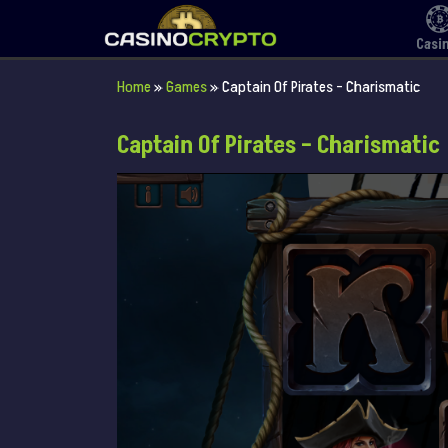
Casi
Home
»
Games
»
Captain Of Pirates – Charismatic
Captain Of Pirates – Charismatic