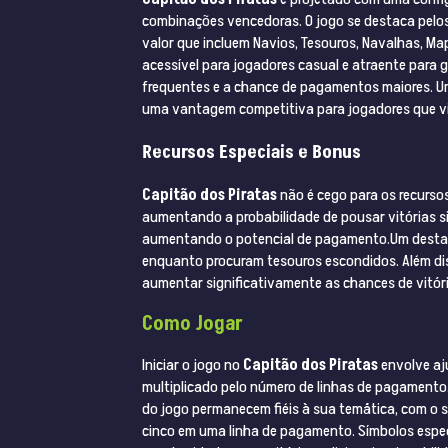
combinações vencedoras. O jogo se destaca pelos se
valor que incluem Navios, Tesouros, Navalhas, Ma
acessível para jogadores casual e atraente para 
frequentes e a chance de pagamentos maiores. 
uma vantagem competitiva para jogadores que v
Recursos Especiais e Bonus
Capitão dos Piratas
não é cego para os recursos
aumentando a probabilidade de pousar vitórias si
aumentando o potencial de pagamento.Um destaque
enquanto procuram tesouros escondidos. Além di
aumentar significativamente as chances de vitóri
Como Jogar
Iniciar o jogo no
Capitão dos Piratas
envolve aju
multiplicado pelo número de linhas de pagamento
do jogo permanecem fiéis à sua temática, com o 
cinco em uma linha de pagamento. Símbolos especi