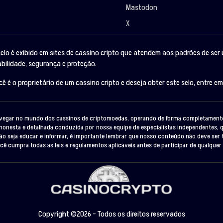
Mastodon
X
selo é exibido em sites de cassino cripto que atendem aos padrões de ser
abilidade, segurança e proteção.
cê é o proprietário de um cassino cripto e deseja obter este selo, entre 
 navegar no mundo dos cassinos de criptomoedas, operando de forma completament
e honesta e detalhada conduzida por nossa equipe de especialistas independentes, 
ão seja educar e informar, é importante lembrar que nosso conteúdo não deve s
cê cumpra todas as leis e regulamentos aplicáveis antes de participar de qualquer 
Copyright ©2026 - Todos os direitos reservados