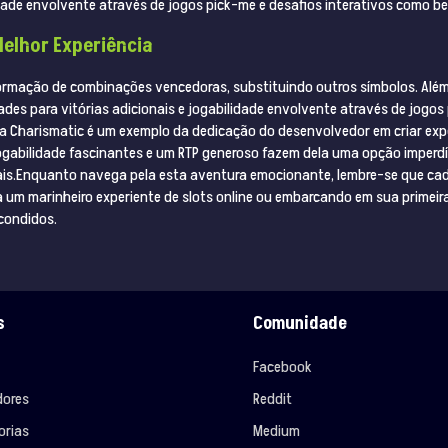
idade envolvente através de jogos pick-me e desafios interativos como be
elhor Experiência
ormação de combinações vencedoras, substituindo outros símbolos. Além 
des para vitórias adicionais e jogabilidade envolvente através de jogos
da Charismatic é um exemplo da dedicação do desenvolvedor em criar exper
jogabilidade fascinantes e um RTP generoso fazem dela uma opção imperdív
ais.Enquanto navega pela esta aventura emocionante, lembre-se que cad
a um marinheiro experiente de slots online ou embarcando em sua primeir
condidos.
s
Comunidade
Facebook
dores
Reddit
orias
Medium