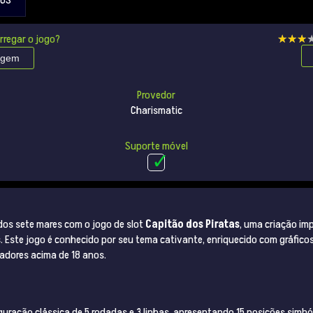
IOS
rregar o jogo?
★★★
★★★
agem
Provedor
Charismatic
Suporte móvel
os sete mares com o jogo de slot
Capitão dos Piratas
, uma criação im
 Este jogo é conhecido por seu tema cativante, enriquecido com gráficos 
adores acima de 18 anos.
ração clássica de 5 rodadas e 3 linhas, apresentando 15 posições simbó