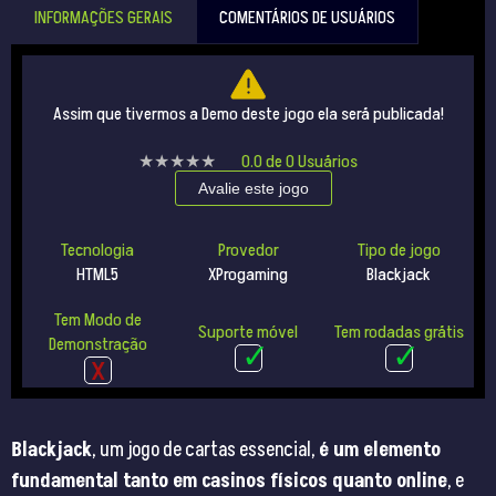
INFORMAÇÕES GERAIS
COMENTÁRIOS DE USUÁRIOS
Assim que tivermos a Demo deste jogo ela será publicada!
★★★★★
★★★★★
0.0
de
0
Usuários
Avalie este jogo
Tecnologia
Provedor
Tipo de jogo
HTML5
XProgaming
Blackjack
Tem Modo de
Suporte móvel
Tem rodadas grátis
Demonstração
Blackjack
, um jogo de cartas essencial,
é um elemento
fundamental tanto em casinos físicos quanto online
, e