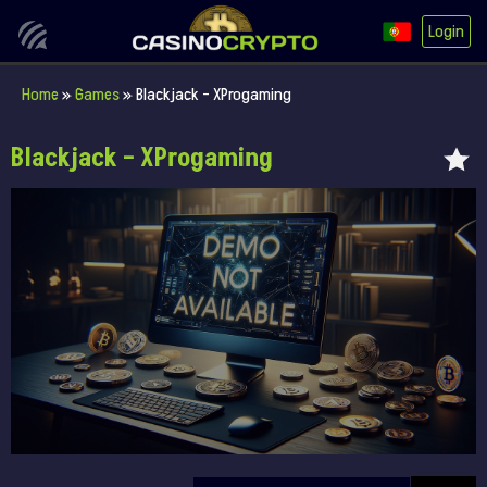
Login
Home
»
Games
»
Blackjack – XProgaming
Blackjack – XProgaming