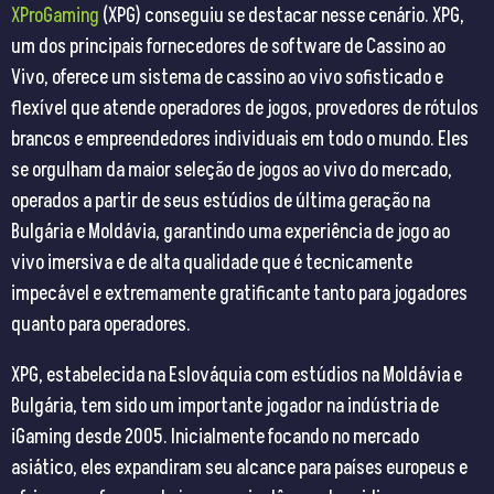
XProGaming
(XPG) conseguiu se destacar nesse cenário. XPG,
um dos principais fornecedores de software de Cassino ao
Vivo, oferece um sistema de cassino ao vivo sofisticado e
flexível que atende operadores de jogos, provedores de rótulos
brancos e empreendedores individuais em todo o mundo. Eles
se orgulham da maior seleção de jogos ao vivo do mercado,
operados a partir de seus estúdios de última geração na
Bulgária e Moldávia, garantindo uma experiência de jogo ao
vivo imersiva e de alta qualidade que é tecnicamente
impecável e extremamente gratificante tanto para jogadores
quanto para operadores​​.
XPG, estabelecida na Eslováquia com estúdios na Moldávia e
Bulgária, tem sido um importante jogador na indústria de
iGaming desde 2005. Inicialmente focando no mercado
asiático, eles expandiram seu alcance para países europeus e