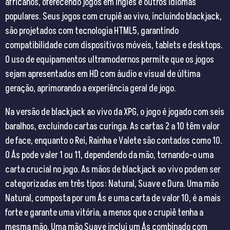
africanos, oferecendo jogos em inglês e outros idiomas
populares. Seus jogos com crupiê ao vivo, incluindo blackjack,
são projetados com tecnologia HTML5, garantindo
compatibilidade com dispositivos móveis, tablets e desktops.
O uso de equipamentos ultramodernos permite que os jogos
sejam apresentados em HD com áudio e visual de última
geração, aprimorando a experiência geral de jogo​​.
Na versão de blackjack ao vivo da XPG, o jogo é jogado com seis
baralhos, excluindo cartas curinga. As cartas 2 a 10 têm valor
de face, enquanto o Rei, Rainha e Valete são contados como 10.
O Ás pode valer 1 ou 11, dependendo da mão, tornando-o uma
carta crucial no jogo. As mãos de blackjack ao vivo podem ser
categorizadas em três tipos: Natural, Suave e Dura. Uma mão
Natural, composta por um Ás e uma carta de valor 10, é a mais
forte e garante uma vitória, a menos que o crupiê tenha a
mesma mão. Uma mão Suave inclui um Ás combinado com