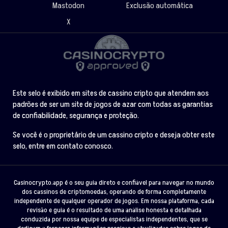
Mastodon
Exclusão automática
X
Este selo é exibido em sites de cassino cripto que atendem aos
padrões de ser um site de jogos de azar com todas as garantias
de confiabilidade, segurança e proteção.
Se você é o proprietário de um cassino cripto e deseja obter este
selo, entre em contato conosco.
Casinocrypto.app é o seu guia direto e confiável para navegar no mundo
dos cassinos de criptomoedas, operando de forma completamente
independente de qualquer operador de jogos. Em nossa plataforma, cada
revisão e guia é o resultado de uma análise honesta e detalhada
conduzida por nossa equipe de especialistas independentes, que se