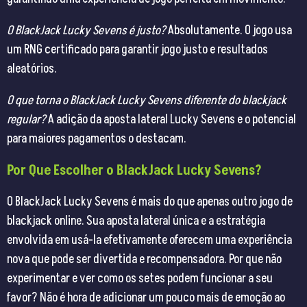
O BlackJack Lucky Sevens é justo?
Absolutamente. O jogo usa
um RNG certificado para garantir jogo justo e resultados
aleatórios.
O que torna o BlackJack Lucky Sevens diferente do blackjack
regular?
A adição da aposta lateral Lucky Sevens e o potencial
para maiores pagamentos o destacam.
Por Que Escolher o BlackJack Lucky Sevens?
O BlackJack Lucky Sevens é mais do que apenas outro jogo de
blackjack online. Sua aposta lateral única e a estratégia
envolvida em usá-la efetivamente oferecem uma experiência
nova que pode ser divertida e recompensadora. Por que não
experimentar e ver como os setes podem funcionar a seu
favor? Não é hora de adicionar um pouco mais de emoção ao