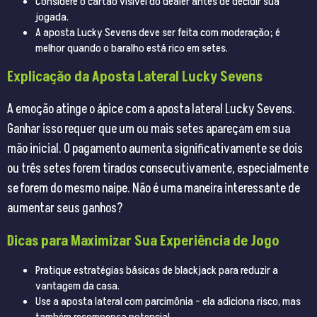
Considere o cartão visível do dealer antes de decidir sua
jogada.
A aposta Lucky Sevens deve ser feita com moderação; é
melhor quando o baralho está rico em setes.
Explicação da Aposta Lateral Lucky Sevens
A emoção atinge o ápice com a aposta lateral Lucky Sevens.
Ganhar isso requer que um ou mais setes apareçam em sua
mão inicial. O pagamento aumenta significativamente se dois
ou três setes forem tirados consecutivamente, especialmente
se forem do mesmo naipe. Não é uma maneira interessante de
aumentar seus ganhos?
Dicas para Maximizar Sua Experiência de Jogo
Pratique estratégias básicas de blackjack para reduzir a
vantagem da casa.
Use a aposta lateral com parcimônia – ela adiciona risco, mas