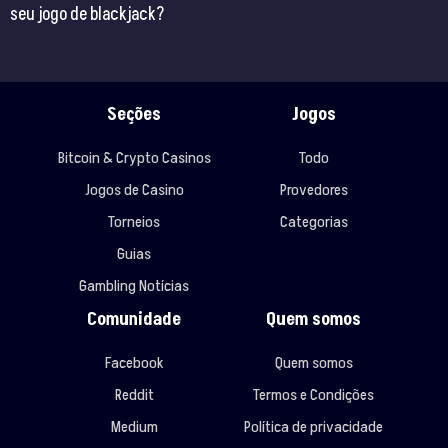
seu jogo de blackjack?
Seções
Jogos
Bitcoin & Crypto Casinos
Todo
Jogos de Casino
Provedores
Torneios
Categorias
Guias
Gambling Notícias
Comunidade
Quem somos
Facebook
Quem somos
Reddit
Termos e Condições
Medium
Política de privacidade