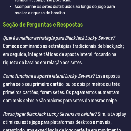
também recompensa potencial.
Acompanhe os setes distribuídos ao longo do jogo para
avaliar a riqueza do baralho.
Seção de Perguntas e Respostas
Qual é a melhor estratégia para BlackJack Lucky Sevens?
Comece dominando as estratégias tradicionais de blackjack;
em seguida, integre táticas de aposta lateral, focando na
riqueza do baralho em relação aos setes.
Como funciona a aposta lateral Lucky Sevens?
Essa aposta
ganha se o seu primeiro cartão, ou os dois primeiros ou três
primeiros cartões, forem setes. Os pagamentos aumentam
com mais setes e são maiores para setes do mesmo naipe.
Posso jogar BlackJack Lucky Sevens no celular?
Sim, a Evoplay
otimizou este jogo para plataformas desktop e móveis,
garantindo uma experiência de jogo perfeita em movimento.