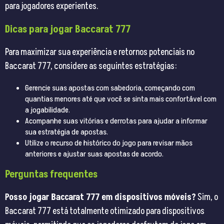
para jogadores experientes.
Dicas para jogar Baccarat 777
Para maximizar sua experiência e retornos potenciais no
Baccarat 777, considere as seguintes estratégias:
Gerencie suas apostas com sabedoria, começando com
quantias menores até que você se sinta mais confortável com
a jogabilidade.
Acompanhe suas vitórias e derrotas para ajudar a informar
sua estratégia de apostas.
Utilize o recurso de histórico do jogo para revisar mãos
anteriores e ajustar suas apostas de acordo.
Perguntas frequentes
Posso jogar Baccarat 777 em dispositivos móveis?
Sim, o
Baccarat 777 está totalmente otimizado para dispositivos