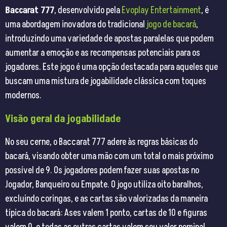
Baccarat 777
, desenvolvido pela
Evoplay Entertainment
, é
uma abordagem inovadora do tradicional
jogo de bacará
,
introduzindo uma variedade de apostas paralelas que podem
aumentar a emoção e as recompensas potenciais para os
jogadores. Este jogo é uma opção destacada para aqueles que
buscam uma mistura de jogabilidade clássica com toques
modernos.
Visão geral da jogabilidade
No seu cerne, o Baccarat 777 adere às regras básicas do
bacará, visando obter uma mão com um total o mais próximo
possível de 9. Os jogadores podem fazer suas apostas no
Jogador, Banqueiro ou Empate. O jogo utiliza oito baralhos,
excluindo coringas, e as cartas são valorizadas da maneira
típica do bacará: Ases valem 1 ponto, cartas de 10 e figuras