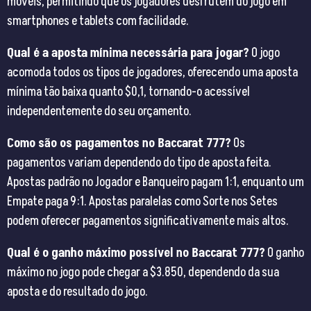
móveis, permitindo que os jogadores desfrutem do jogo em
smartphones e tablets com facilidade.
Qual é a aposta mínima necessária para jogar?
O jogo
acomoda todos os tipos de jogadores, oferecendo uma aposta
mínima tão baixa quanto $0,1, tornando-o acessível
independentemente do seu orçamento.
Como são os pagamentos no Baccarat 777?
Os
pagamentos variam dependendo do tipo de aposta feita.
Apostas padrão no Jogador e Banqueiro pagam 1:1, enquanto um
Empate paga 9:1. Apostas paralelas como Sorte nos Setes
podem oferecer pagamentos significativamente mais altos.
Qual é o ganho máximo possível no Baccarat 777?
O ganho
máximo no jogo pode chegar a $3.850, dependendo da sua
aposta e do resultado do jogo.