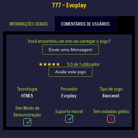
777 – Evoplay
INFORMAÇÕES GERAIS
COMENTÁRIOS DE USUÁRIOS
Você encontrou um erro ao carregar o jogo?
Envie uma Mensagem
★★★★★
★★★★★
5.0
de
1
utilizador
Avalie este jogo
Tecnologia
Provedor
Tipo de jogo
HTML5
Evoplay
Baccarat
Tem Modo de
Suporte móvel
Tem rodadas grátis
Demonstração