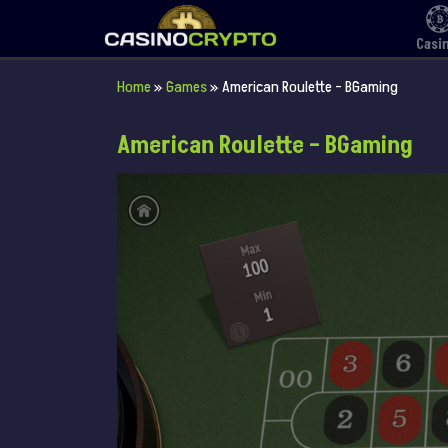
Casi
Home
»
Games
»
American Roulette – BGaming
American Roulette – BGaming