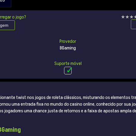
IOS
rregar o jogo?
★★★
★★★
agem
Provedor
BGaming
Suporte móvel
onante twist nos jogos de roleta clássicos, misturando os elementos tra
tornou uma entrada fixa no mundo do casino online, conhecido por sua j
aos jogadores uma chance justa de retornos e a faixa de apostas ampla d
 BGaming