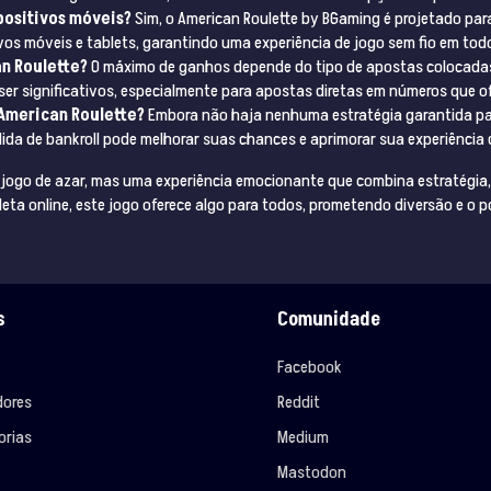
positivos móveis?
Sim, o American Roulette by BGaming é projetado par
s móveis e tablets, garantindo uma experiência de jogo sem fio em todos 
n Roulette?
O máximo de ganhos depende do tipo de apostas colocadas 
 significativos, especialmente para apostas diretas em números que ofe
 American Roulette?
Embora não haja nenhuma estratégia garantida para
da de bankroll pode melhorar suas chances e aprimorar sua experiência 
jogo de azar, mas uma experiência emocionante que combina estratégia,
a online, este jogo oferece algo para todos, prometendo diversão e o pot
s
Comunidade
Facebook
dores
Reddit
orias
Medium
Mastodon