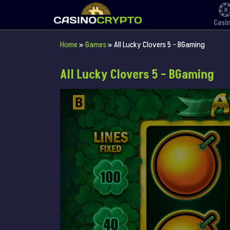
Casi
Home
»
Games
»
All Lucky Clovers 5 – BGaming
All Lucky Clovers 5 – BGaming