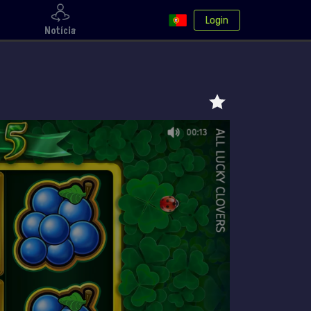
Login
Notícia