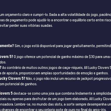
 um orçamento claro e cumpri-lo. Dada a alta volatilidade do jogo, paciê
has de pagamento pode ajudá-lo a encontrar o equilíbrio certo entre ri
vitar perder suas vitórias suadas.
tamente?
Sim, o jogo está disponível para jogar gratuitamente, permitin
overs 5?
O jogo oferece um potencial de ganho máximo de $30 para uma
dos.
?
Ao contrário de muitos outros jogos de caça-níqueis, All Lucky Clovers 5
ada de aposta, proporcionam amplas oportunidades de emoção e ganhos.
ucky Clovers 5?
Não, o jogo não inclui um recurso de jackpot progressiv
om potencial de ganhos.
lovers 5
destaca-se como uma joia que combina lindamente a simplicidad
iais ou apenas para desfrutar de um jogo bem elaborado, All Lucky Clo
ensadora. Lembre-se, no mundo das slots, a sorte sempre desempenha u
ances de encontrar o seu próprio pote de ouro no final do arco-íris.