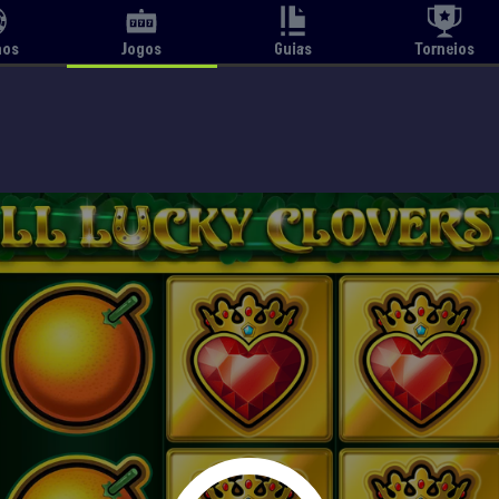
nos
Jogos
Guias
Torneios