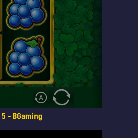
s 5 – BGaming