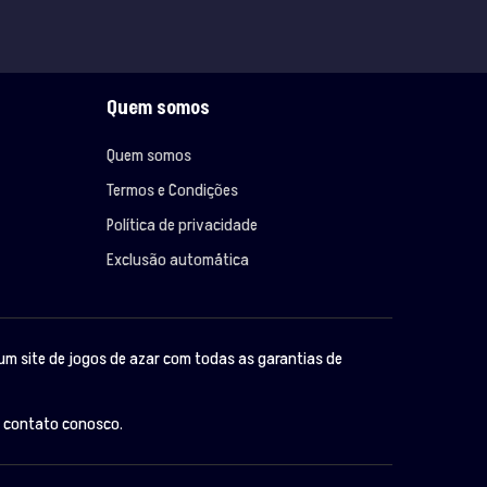
Quem somos
Quem somos
Termos e Condições
Política de privacidade
Exclusão automática
 um site de jogos de azar com todas as garantias de
em contato conosco.