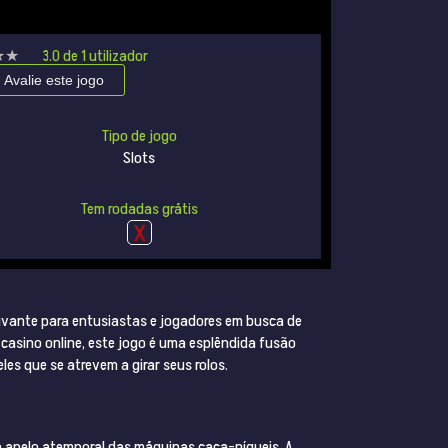
★★
★★
3.0
de
1
utilizador
Avalie este jogo
Tipo de jogo
Slots
Tem rodadas grátis
ante para entusiastas e jogadores em busca de
 casino online, este jogo é uma esplêndida fusão
s que se atrevem a girar seus rolos.
 o apelo atemporal das máquinas caça-níqueis. A