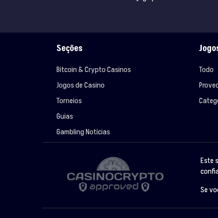
Seções
Jogo
Bitcoin & Crypto Casinos
Todo
Jogos de Casino
Prove
Torneios
Categ
Guias
Gambling Notícias
Este 
confi
Se vo