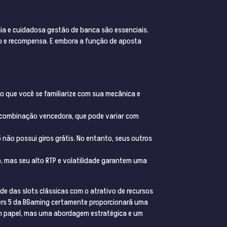
ncia e cuidadosa gestão de banca são essenciais.
sco e recompensa. E embora a função de aposta
do que você se familiarize com sua mecânica e
 combinação vencedora, que pode variar com
 não possui giros grátis. No entanto, seus outros
o, mas seu alto RTP e volatilidade garantem uma
e das slots clássicas com o atrativo de recursos
vers 5 da BGaming certamente proporcionará uma
m papel, mas uma abordagem estratégica e um