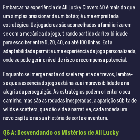
Embarcar na experiência de All Lucky Clovers 40 é mais do que
um simples pressionar de um botão; é uma empreitada
estratégica. Os jogadores são aconselhados a familiarizarem-
se com a mecânica do jogo, tirando partido da flexibilidade
para escolher entre 5, 20, 40, ou até 100 linhas. Esta
adaptabilidade permite uma experiência de jogo personalizada,
onde se pode gerir o nível de risco e recompensa potencial.
Enquanto se imerge nesta odisseia repleta de trevos, lembre-
se que a essência do jogo está na sua imprevisibilidade e na
alegria da perseguição. As estratégias podem orientar o seu
caminho, mas são as rodadas inesperadas, a aparição súbita de
wilds e scatters, que dão vida à narrativa, cada rodada um
novo capítulo na sua história de sorte e aventura.
Q&A: Desvendando os Mistérios de All Lucky