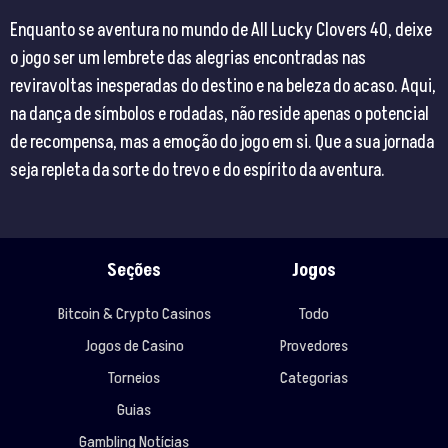
Enquanto se aventura no mundo de All Lucky Clovers 40, deixe
o jogo ser um lembrete das alegrias encontradas nas
reviravoltas inesperadas do destino e na beleza do acaso. Aqui,
na dança de símbolos e rodadas, não reside apenas o potencial
de recompensa, mas a emoção do jogo em si. Que a sua jornada
seja repleta da sorte do trevo e do espírito da aventura.
Seções
Jogos
Bitcoin & Crypto Casinos
Todo
Jogos de Casino
Provedores
Torneios
Categorias
Guias
Gambling Notícias