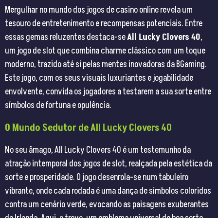
Mergulhar no mundo dos jogos de casino online revela um
tesouro de entretenimento e recompensas potenciais. Entre
essas gemas reluzentes destaca-se
All Lucky Clovers 40
,
um jogo de slot que combina charme clássico com um toque
moderno, trazido até si pelas mentes inovadoras da BGaming.
Este jogo, com os seus visuais luxuriantes e jogabilidade
envolvente, convida os jogadores a testarem a sua sorte entre
símbolos de fortuna e opulência.
O Mundo Sedutor de All Lucky Clovers 40
No seu âmago, All Lucky Clovers 40 é um testemunho da
atração intemporal dos jogos de slot, realçada pela estética da
sorte e prosperidade. O jogo desenrola-se num tabuleiro
vibrante, onde cada rodada é uma dança de símbolos coloridos
contra um cenário verde, evocando as paisagens exuberantes