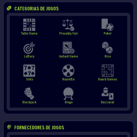
totalmente otimizado para dispositivos móveis, permitindo que os
CATEGORIAS DE JOGOS
jogadores desfrutem dos jogos em movimento sem comprometer a
qualidade.
No geral, o Metaspins é uma escolha convincente para entusiastas de
Table Game
Provably Fair
Poker
cassinos com conhecimento em criptomoedas que procuram uma
ampla variedade de jogos e promoções inovadoras em um ambiente
seguro.
Lottery
Instant Game
Dice
Slots
Roulette
Board Games
Blackjack
Bingo
Baccarat
FORNECEDORES DE JOGOS